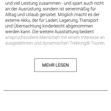
und viel Leistung zusammen - und spart auch nicht
an der Ausrüstung, sondern ist serienmäßig für
Alltag und Urlaub gerüstet. Möglich macht es der
externe Akku, der für Laden, Lagerung, Transport
und Übernachtung kinderleicht abgenommen
werden kann. Die weitere Ausstattung bedient
anspruchsvollere Menschen mit einem Interesse an
ausgedehnten und dynamischen Trekking®-Touren.
Du zahlst lieber für Leistung statt Kosmetik. Oder du
findest große integrierte Akkus klobig und
MEHR LESEN
bevorzugst die schlankere Rahmenform. Du fährst
gerne mit weniger Pedalumdrehunen. Du möchtest
ein leichtes Rad, das aber trotzdem ohne
Zusatzkäufe schon alltagstauglich ist. Du verlässt
dich gern auf ein breites Service-Netzwerk und
weißt, dass dein Bosch-Motor überall repariert
werden kann. Ohnehin bevorzugst du ein einfaches,
intuitives E-Bike-System.