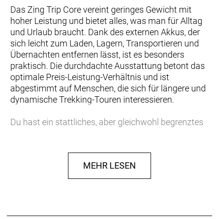
Das Zing Trip Core vereint geringes Gewicht mit
hoher Leistung und bietet alles, was man für Alltag
und Urlaub braucht. Dank des externen Akkus, der
sich leicht zum Laden, Lagern, Transportieren und
Übernachten entfernen lässt, ist es besonders
praktisch. Die durchdachte Ausstattung betont das
optimale Preis-Leistung-Verhältnis und ist
abgestimmt auf Menschen, die sich für längere und
dynamische Trekking-Touren interessieren.
Du hast ein stattliches, aber gleichwohl begrenztes
Budget und möchtest es vor allem in Leistungskraft,
Funktionalität und Zuverlässigkeit investieren. Du
schätzt, was sich bewährt hat. Einen externen Akku
MEHR LESEN
bevorzugst du deshalb wegen seiner praktischen
und finanziellen Vorteile. Die Möglichkeit, praktisch
bei jedem Händler auf das Service-Netzwerk von
Bosch zurückzugreifen, überzeugt dich ebenfalls.