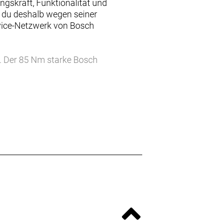
ngskraft, Funktionalität und
t du deshalb wegen seiner
ervice-Netzwerk von Bosch
s. Der 85 Nm starke Bosch
teriezellen speichern volle 205 Wh
Tragegriff und ein MIK-kompatibler
ehr Nutzwert, mehr Sicherheit und
ffensichtlichen genauso wie in den
rden soll.
leichte Erlebnis bis 800 Wh für
r Trinkflaschen ein Paar Ösen am
il und stoßgeschützt.
Sicherheit - jederzeit mit ihrem