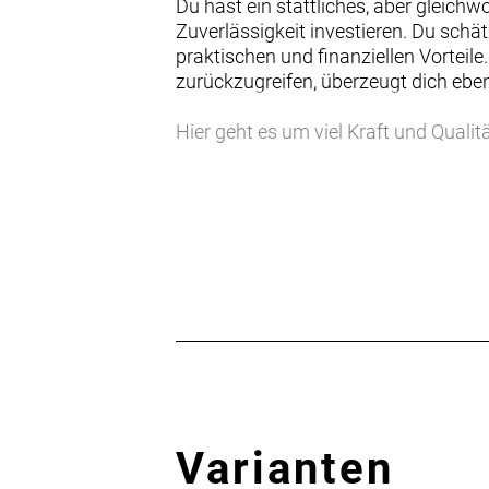
Du hast ein stattliches, aber gleich
Zuverlässigkeit investieren. Du schä
praktischen und finanziellen Vorteil
zurückzugreifen, überzeugt dich eben
Hier geht es um viel Kraft und Qual
Performance CX unterstützt komforta
pro kg - genug für bis zu 150 km. Sc
Gepäckträger für Körbe und Taschen,
mehr Komfort als je zuvor.
Das Zing Trip Core folgt einem klare
Details - und das bleibt auch so, wen
- Wähle das Bosch PowerPack mit dein
unfassbar viel Reichweite.
- Super praktisch: Der Rahmen aus m
Steuerrohr.
- Der praktische Gepäckträger mit MIK
Varianten
- Die 65 mm breiten Reifen von Schwa
guten Grip und nachts mit den serie