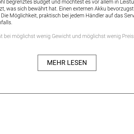
wohl begrenztes Budget und möchtest es vor allem in Leistu
tzt, was sich bewährt hat. Einen externen Akku bevorzugs
e. Die Möglichkeit, praktisch bei jedem Händler auf das S
falls.
ität bei möglichst wenig Gewicht und möglichst wenig Prei
bel, auch wenn du langsam trittst. Boschs modernste Bat
hnelle Akku-Montage, einfachster Transport am Auto, ein 
 dazu breitere Reifen und neue Lichter geben dem Zing m
MEHR LESEN
n Design-Prinzip: Form folgt Funktion. Das zeigt sich im O
n es in der Zukunft gepflegt, aufgewertet oder repariert we
er individuellen Kapazität - von 400 Wh für das ultimativ 
odernem Aluminium lässt sich optimal tragen und hat fü
-System von Basil transportiert alles, was du willst, stab
lbe sind maximal pannenresistent und unterstützen deine 
nmäßigen Reflexstreifen.