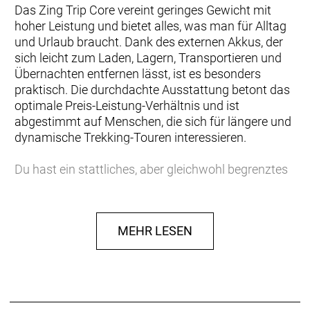
Das Zing Trip Core vereint geringes Gewicht mit
hoher Leistung und bietet alles, was man für Alltag
und Urlaub braucht. Dank des externen Akkus, der
sich leicht zum Laden, Lagern, Transportieren und
Übernachten entfernen lässt, ist es besonders
praktisch. Die durchdachte Ausstattung betont das
optimale Preis-Leistung-Verhältnis und ist
abgestimmt auf Menschen, die sich für längere und
dynamische Trekking-Touren interessieren.
Du hast ein stattliches, aber gleichwohl begrenztes
Budget und möchtest es vor allem in Leistungskraft,
Funktionalität und Zuverlässigkeit investieren. Du
schätzt, was sich bewährt hat. Einen externen Akku
MEHR LESEN
bevorzugst du deshalb wegen seiner praktischen
und finanziellen Vorteile. Die Möglichkeit, praktisch
bei jedem Händler auf das Service-Netzwerk von
Bosch zurückzugreifen, überzeugt dich ebenfalls.