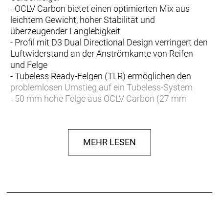
- OCLV Carbon bietet einen optimierten Mix aus
leichtem Gewicht, hoher Stabilität und
überzeugender Langlebigkeit
- Profil mit D3 Dual Directional Design verringert den
Luftwiderstand an der Anströmkante von Reifen
und Felge
- Tubeless Ready-Felgen (TLR) ermöglichen den
problemlosen Umstieg auf ein Tubeless-System
- 50 mm hohe Felge aus OCLV Carbon (27 mm
Außenweite, 19,5 mm Innenweite), 24/24 Grand
Strada-Speichen und Sechskant-Aluspeichennippel
- Center Lock-Scheibenbremsnaben von Bontrager
MEHR LESEN
mit 12-mm-Steckachse vorn und hinten, 24
Einrastpunkten und 3-Sperrklinken-Mechanismus
- Kompatibel mit Shimano 10/11/12fach, SRAM
10/11fach, 12fach XDR separat erhältlich
- Inklusive TLR-Felgenstrip, TLR-Ventil und
konventionellem Felgenband
- Lebenslange Garantie, keine