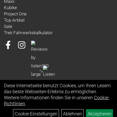
Maxx
Hersteller: Trek Bicycle Corporation
Kubike
Project One
EU-Kontaktadresse:
Top Artikel
Bikeurope BV
Ceintuurbaan 2-20C,
Sale
3847 LG, Harderwijk,
Trek Fahrwerkskalkulator
Niederlande
https://www.trekbikes.com/contactUs/
Warn- und Sicherheitsinformationen:
Trek-, Bontrager- und Electra-Produkte: https://www.trekbikes.com/manuals/
Diamant-Produkte: https://www.diamantrad.com/manuals/
">
Diese Internetseite benutzt Cookies, um Ihren Lesern
das beste Webseiten-Erlebnis zu ermöglichen.
Weitere Informationen finden Sie in unseren
Cookie-
Richtlinien
.
Cookie-Einstellungen
Ablehnen
Akzeptieren