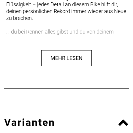
Flüssigkeit – jedes Detail an diesem Bike hilft dir,
deinen persönlichen Rekord immer wieder aus Neue
zu brechen.
… du bei Rennen alles gibst und du von deinem
Triathlonrad dasselbe erwartest. Du willst rasend
schnellen Aero-Speed, einen drahtlosen,
elektronischen Shimano Ultegra Antrieb für präzise
MEHR LESEN
Schaltvorgänge und massig integriertes Zubehör
für eine intuitive Flüssigkeitsversorgung und
Verpflegung unterwegs.
Einen ultraleichten Rahmen aus 800 Series OCLV
Carbon, windschnittige Rohre mit Kammtail Virtual
Foil Profil (KVF), eine Speed Concept Carbongabel
mit aerodynamischem Profil, vibrationsdämpfendes
IsoSpeed und integrierte Aufbewahrungslösungen
Varianten
für Verpflegung, Flüssigkeit und Pannenkit. Dazu
gibt es einen drahtlosen, elektronischen Shimano