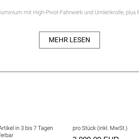
luminium mit High-Pivot-Fahrwerk und Umlenkrolle, plu
mm Federweg, Float EVOL Luftfederung und GRIP-Dämpf
m Hub. Außerdem Shimanos XT Antrieb mit breiter Überse
d eine Mullet-Laufradkonfiguration mit Bontrager Line C
MEHR LESEN
pid Drive Nabe.
arken Traktion und der hohen Stabilität sorgt bei langen
ponenten und der Shimano XT Schaltgruppe bietet es ein 
m Drehpunkt bietet in anspruchsvollen Abfahrten absolute
 übergroße Umlenkrollen für erstaunlich effizienten Vort
orne und hinten) ist mehr als ausreichend für große Sprü
et-Laufradkonfiguration ausgestattet. Das bedeutet ein sc
interrad kombiniert. Alternativ kann für mehr Speed ein 29
s, geschraubter unterer Dämpferaufnahme für den Umstie
barem Steuersatz lässt sich das Slash an dein Revier und 
edem Modell zu finden und bietet Platz für Werkzeuge sowie
rtikel in 3 bis 7 Tagen
pro Stück (inkl. MwSt.)
ferbar