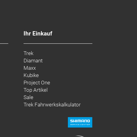
weniger progressiven Einstellung für
uf die progressivere Stellung um,
 wenn du einen Stahlfederdämpfer
Ihr Einkauf
er abzusenken, ohne die
Trek
Diamant
Maxx
Kubike
h, verstellbarer Steuersatzwinkel,
Project One
G 05, Active Braking Pivot, UDH,
Top Artikel
Sale
Trek Fahrwerkskalkulator