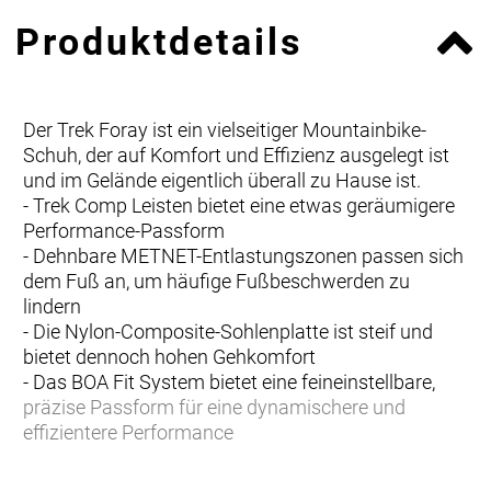
Produktdetails
Der Trek Foray ist ein vielseitiger Mountainbike-
Schuh, der auf Komfort und Effizienz ausgelegt ist
und im Gelände eigentlich überall zu Hause ist.
- Trek Comp Leisten bietet eine etwas geräumigere
Performance-Passform
- Dehnbare METNET-Entlastungszonen passen sich
dem Fuß an, um häufige Fußbeschwerden zu
lindern
- Die Nylon-Composite-Sohlenplatte ist steif und
bietet dennoch hohen Gehkomfort
- Das BOA Fit System bietet eine feineinstellbare,
präzise Passform für eine dynamischere und
effizientere Performance
- Tachyon-Vollgummisohle und Zehen- und
Fersenbereich mit abnehmbaren Spikes sorgen auf