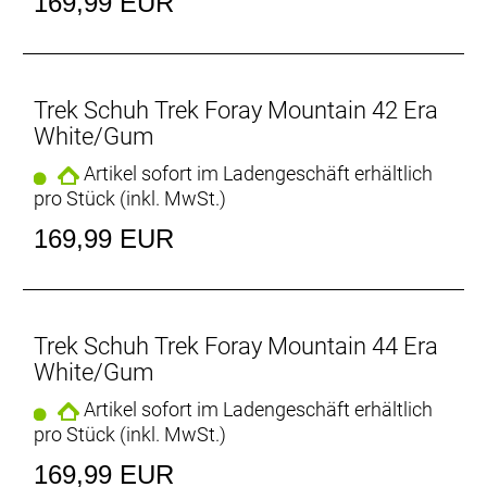
169,99 EUR
Sohlenplatte aus Nylon-Composite
Mit einem Steifigkeitsindex von 7 von 14 bietet die
Sohlenplatte aus Nylon-Composite hohe Steifigkeit
bei gutem Gehkomfort.
Trek Schuh Trek Foray Mountain 42 Era
BOA® Fit System
White/Gum
Das BOA® Fit System mit L6 Drehverschluss sorgt
Artikel sofort im Ladengeschäft erhältlich
für eine präzise Passform und schnelle
pro Stück (inkl. MwSt.)
Mikroanpassung, während ein Klettriemen
zusätzliche Verstellmöglichkeiten bietet.
169,99 EUR
Langlebiger Oberschuh
Robustes, perforiertes Synthetikobermaterial erfüllt
alle Anforderungen von Offroad-Bikern.
Trek Schuh Trek Foray Mountain 44 Era
White/Gum
Gut zu Fuß
Tachyon-Vollgummisohle und mit Spikes
Artikel sofort im Ladengeschäft erhältlich
versehener Zehen- und Fersenbereich sorgen auf
pro Stück (inkl. MwSt.)
jedem Untergrund für herausragende Trittsicherheit.
169,99 EUR