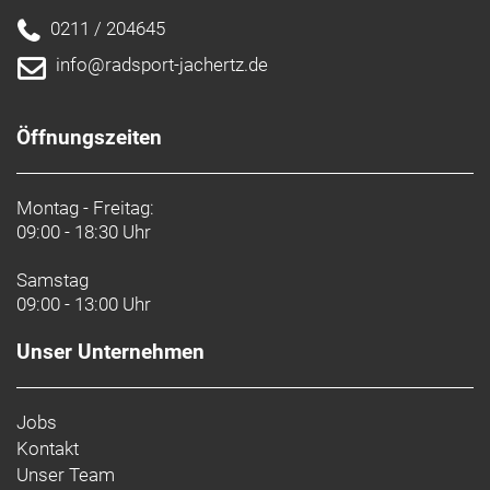
Warn- und Sicherheitsinformationen:
0211 / 204645
Trek-, Bontrager- und Electra-Produkte: https://www.trekbikes.com/manuals/
info@radsport-jachertz.de
Diamant-Produkte: https://www.diamantrad.com/manuals/
Öffnungszeiten
Montag - Freitag:
09:00 - 18:30 Uhr
Samstag
09:00 - 13:00 Uhr
Unser Unternehmen
Jobs
Kontakt
Unser Team