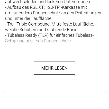
auf wechselnden und lockeren Untergründen
- Aufbau des RSL XT: 120-TPI-Karkasse mit
umlaufendem Pannenschutz an den Reifenflanken
und unter der Lauffläche
- Trail Triple-Compound: Mittelfeste Lauffläche,
weiche Schultern und stützende Basis
- Tubeless Ready (TLR) für einfaches Tubeless-
Setup und besseren Pannenschutz
Brevard RSL XT
Brevard, North Carolina – Ausgangspunkt vieler
rauer Trails mit losen und wechselnden
MEHR LESEN
Untergründen, herausfordernden Fels-, Stein- und
Wurzelpassagen und technisch schwierigen
Abfahrten. Und ganz im Sinne seines
Namensgebers ist der Bontrager Brevard Reifen
genau für dieses lose, felsige und technisch
anspruchsvolle Terrain gemacht.
Technologisch fortschrittliches und vielseitiges