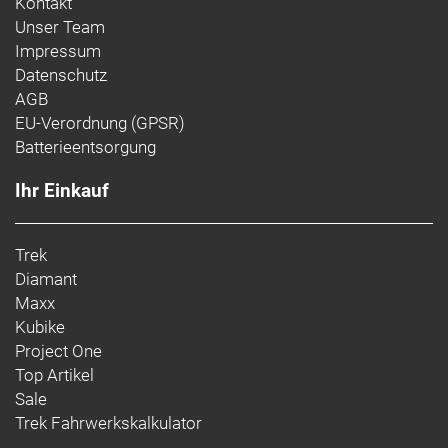
Kontakt
Hersteller: Trek Bicycle Corporation
Unser Team
EU-Kontaktadresse:
Impressum
Bikeurope BV
Datenschutz
Ceintuurbaan 2-20C,
AGB
3847 LG, Harderwijk,
Niederlande
EU-Verordnung (GPSR)
Batterieentsorgung
https://www.trekbikes.com/contactUs/
Warn- und Sicherheitsinformationen:
Ihr Einkauf
Trek-, Bontrager- und Electra-Produkte: https://www.trekbikes.com/manuals/
Diamant-Produkte: https://www.diamantrad.com/manuals/
Trek
Diamant
Maxx
Kubike
Project One
Top Artikel
Sale
Trek Fahrwerkskalkulator