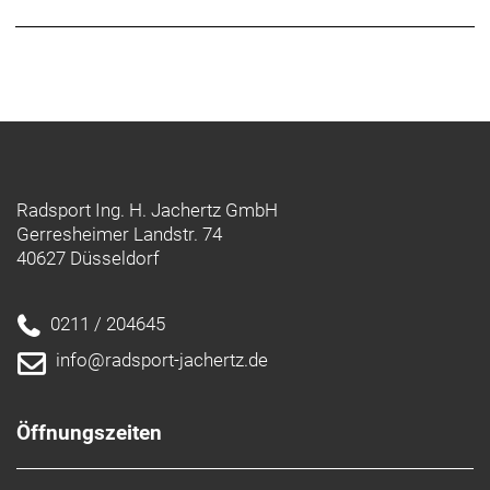
Handumdrehen anbringen und abnehmen lassen.
Der leichte Aluminiumrahmen lässt sich kinderleicht
manövrieren.
Beim ersten Fahrrad für deinen Nachwuchs solltest
du darauf achten, dass es komfortabel und robust
ist und Fahrspaß bringt. All unsere Fahrräder – von
den Rennmaschinen der Profis bis hin zu den
Radsport Ing. H. Jachertz GmbH
Rädern für die Kleinsten – werden nach unseren
Gerresheimer Landstr. 74
höchsten Standards gebaut, damit du dich für deine
40627 Düsseldorf
Familie mit gutem Gewissen für ein Rad von Trek
entscheiden kannst.
- Der Moment, wenn dein Nachwuchs das erste Mal
0211 / 204645
mit seinem Rad fährt, ist etwas ganz Besonderes
info@radsport-jachertz.de
und wird dir immer in Erinnerung bleiben
- Dieses Fahrrad lässt gleich mehrere Kinderherzen
höher schlagen: Es ist auf eine lange Lebensdauer
Öffnungszeiten
ausgelegt, damit es an jüngere Geschwister
weitergegeben werden kann und sich dabei immer