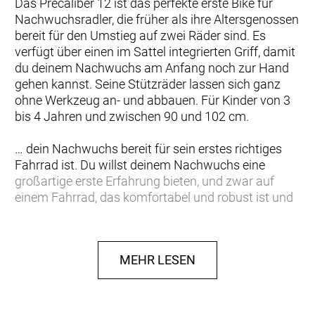
Das Precaliber 12 ist das perfekte erste Bike für
Nachwuchsradler, die früher als ihre Altersgenossen
bereit für den Umstieg auf zwei Räder sind. Es
verfügt über einen im Sattel integrierten Griff, damit
du deinem Nachwuchs am Anfang noch zur Hand
gehen kannst. Seine Stützräder lassen sich ganz
ohne Werkzeug an- und abbauen. Für Kinder von 3
bis 4 Jahren und zwischen 90 und 102 cm.
… dein Nachwuchs bereit für sein erstes richtiges
Fahrrad ist. Du willst deinem Nachwuchs eine
großartige erste Erfahrung bieten, und zwar auf
einem Fahrrad, das komfortabel und robust ist und
unheimlich viel Spaß macht.
Dieses kleinkindgerechte Fahrrad mit
MEHR LESEN
Rücktrittbremse verfügt über einen im Sattel
integrierten Griff, falls am Anfang noch etwas Hilfe
nötig sein sollte. Und über Stützräder, die sich
komplett ohne Werkzeug und buchstäblich im