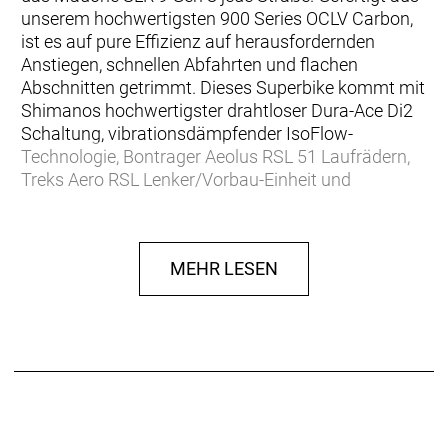
unserem hochwertigsten 900 Series OCLV Carbon,
ist es auf pure Effizienz auf herausfordernden
Anstiegen, schnellen Abfahrten und flachen
Abschnitten getrimmt. Dieses Superbike kommt mit
Shimanos hochwertigster drahtloser Dura-Ace Di2
Schaltung, vibrationsdämpfender IsoFlow-
Technologie, Bontrager Aeolus RSL 51 Laufrädern,
Treks Aero RSL Lenker/Vorbau-Einheit und
aerodynamisch optimierten RSL Aero Trinkflaschen
und Flasc
MEHR LESEN
… du nur eines im Kopf hast: Rennen fahren (und
idealerweise gewinnen). Dafür willst du das beste
Racebike, das wir jemals gebaut haben. Dieses Bike
soll die perfekte Kombination aus Aerodynamik,
Komfort und Gewicht bieten. Dir kommt überhaupt
nicht in den Sinn, an den Teilen zu sparen, auf die es
an solch einem Superbike ankommt: Du willst unser
bestes Carbon-Layup und die besten Komponenten