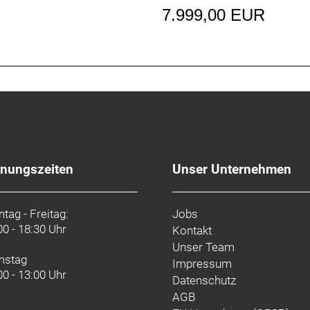
7.999,00 EUR
halter
laschen und Flaschenhalter wurden zusammen mit dem Bik
fnungszeiten
Unser Unternehmen
50 Di2, max. 34 Z. an größtem Ritzel
tag - Freitag:
Jobs
00 - 18:30 Uhr
Kontakt
Unser Team
mstag
Impressum
Di2, 12fach // Shimano Ultegra R8170 Di2, 12fach
00 - 13:00 Uhr
Datenschutz
AGB
Center Lock Scheibenaufnahme, 160 mm