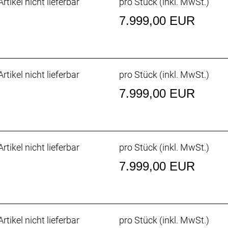
rtikel nicht lieferbar
pro Stück (inkl. MwSt.)
7.999,00 EUR
ll System Foil Rohrdesign verbessert den Luftstrom übe
etterpassagen niedrig. Außerdem wurde die Konstruktion 
ngehend getestet.
rtikel nicht lieferbar
pro Stück (inkl. MwSt.)
w
dale treten kannst, ist unsere überarbeitete rennfokussiert
7.999,00 EUR
chnellsten Sprintern und Kletterern von Team Lidl-Trek g
rtikel nicht lieferbar
pro Stück (inkl. MwSt.)
auchen.
7.999,00 EUR
nheit
nheit ist leichter, aerodynamischer und ergonomischer als
zum Unterlenker 3 cm schmalere Oberlenker die Anpassung
on von einer besseren Aerodynamik zu profitieren oder im 
rtikel nicht lieferbar
pro Stück (inkl. MwSt.)