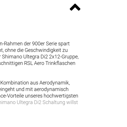
n-Rahmen der 900er Serie spart
t, ohne die Geschwindigkeit zu
er Shimano Ultegra Di2 2x12-Gruppe,
schnittigen RSL Aero Trinkflaschen
te Kombination aus Aerodynamik,
e eingeht und mit aerodynamisch
nce-Vorteile unseres hochwertigsten
mano Ultegra Di2 Schaltung willst
ies OCLV Carbon samt IsoFlow-