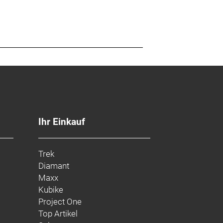
e entwickelt, um die Madone noch
Ihr Einkauf
Trek
Diamant
Maxx
Kubike
Project One
Top Artikel