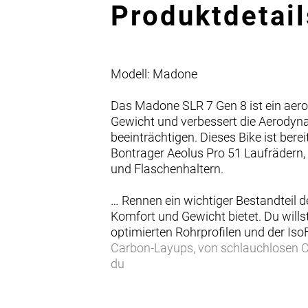
Produktdetail
Modell: Madone
Das Madone SLR 7 Gen 8 ist ein aer
Gewicht und verbessert die Aerodyna
beeinträchtigen. Dieses Bike ist be
Bontrager Aeolus Pro 51 Laufrädern, 
und Flaschenhaltern.
… Rennen ein wichtiger Bestandteil 
Komfort und Gewicht bietet. Du will
optimierten Rohrprofilen und der Is
Carbon-Layups, von schlauchlosen C
du
Einen unglaublich leichten, aerody