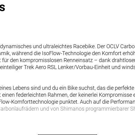
s
odynamisches und ultraleichtes Racebike. Der OCLV Carbo
mik, während die IsoFlow-Technologie den Komfort erhöh
reit für den kompromisslosen Renneinsatz – dank drahtlos
einteiliger Trek Aero RSL Lenker/Vorbau-Einheit und wind
deines Lebens sind und du ein Bike suchst, das die perfek
st einen federleichten Rahmen, der keinerlei Kompromiss
oFlow-Komforttechnologie punktet. Auch auf die Performa
arbonlaufrädern und von Shimanos programmierbarer Shi
namisch optimierten Rahmen aus unserem besten 900 Ser