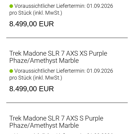
kannst, ist unsere überarbeitete rennfokussierte
Voraussichtlicher Liefertermin: 01.09.2026
Komforttechnologie jetzt leichter und vertikal noch
pro Stück (inkl. MwSt.)
nachgiebiger.
8.499,00 EUR
Für die Besten der Welt entwickelt
Das Madone SLR Gen 8 wird von den schnellsten
Sprintern und Kletterern von Team Lidl-Trek
gefahren und geliebt – und ist das einzige Bike, das
Trek Madone SLR 7 AXS XS Purple
sie am Renntag brauchen.
Phaze/Amethyst Marble
Voraussichtlicher Liefertermin: 01.09.2026
Einteilige Aero RSL Lenker/vorbau-Einheit
pro Stück (inkl. MwSt.)
Die neue einteilige Lenker/Vorbau-Einheit ist leichter,
aerodynamischer und ergonomischer als die
8.499,00 EUR
Vorgängerversion. Darüber hinaus ermöglicht der
im Vergleich zum Unterlenker 3 cm schmalere
Oberlenker die Anpassung der Positionierung auf
dem Bike, um entweder in der Oberlenkerposition
Trek Madone SLR 7 AXS S Purple
von einer besseren Aerodynamik zu profitieren oder
Phaze/Amethyst Marble
im Unterlenker mehr Kraft aufs Pedal zu bringen.