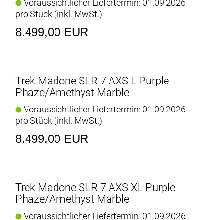
Voraussichtlicher Liefertermin: 01.09.2026
RSL Aero Trinkflaschen und Flaschenhalter
pro Stück (inkl. MwSt.)
Die mitgelieferten RSL Aero Trinkflaschen und
8.499,00 EUR
Flaschenhalter wurden zusammen mit dem Bike
entwickelt, um die Madone noch schneller zu
machen.
Geschlecht: Uni
Trek Madone SLR 7 AXS L Purple
Phaze/Amethyst Marble
Rahmen: Frame: CARBON
Voraussichtlicher Liefertermin: 01.09.2026
pro Stück (inkl. MwSt.)
Rahmengröße: M
8.499,00 EUR
Rahmenmaterial: Carbon
Gangschaltung: SRAM Force AXS, max. 36 Z. an
größtem Ritzel
Trek Madone SLR 7 AXS XL Purple
Phaze/Amethyst Marble
Anzahl Gänge: 1
Voraussichtlicher Liefertermin: 01.09.2026