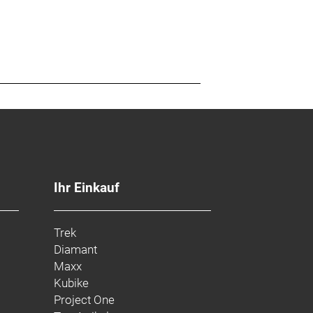
TPI, 700 x 28 mm
g, Flat Mount
Ihr Einkauf
Trek
Diamant
Maxx
 Reach, 124 mm Drop, 39 cm
Kubike
Project One