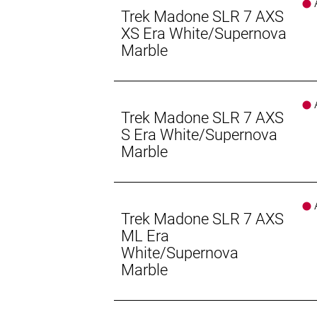
A
Rahmen: Frame: CARBON
Trek Madone SLR 7 AXS
XS Era White/Supernova
Rahmengröße: M
Marble
Rahmenmaterial: Carbon
A
Gangschaltung: SRAM Force AXS, max
Trek Madone SLR 7 AXS
S Era White/Supernova
Anzahl Gänge: 1
Marble
Schalthebel: SRAM Force AXS E1 //
A
Hinterradbremse: SRAM Force AXS hy
Trek Madone SLR 7 AXS
SRAM CenterLine X, Center Lock Sc
ML Era
Max. Bremsscheibendu
White/Supernova
Marble
Vorderradbremse: SRAM Force AXS hy
SRAM CenterLine X, Center Lock Sc
Max. Bremsscheibendu