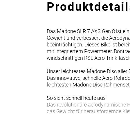
Produktdetail
Das Madone SLR 7 AXS Gen 8 ist ein
Gewicht und verbessert die Aerodyna
beeinträchtigen. Dieses Bike ist be
mit integriertem Powermeter, Bontrag
windschnittigen RSL Aero Trinkflasc
Unser leichtestes Madone Disc aller 
Das innovative, schnelle Aero-Rohr
leichtesten Madone Disc Rahmenset 
So sieht schnell heute aus
Das revolutionäre aerodynamische Fu
das Gewicht für herausfordernde Kl
Speed sorgfältig verbessert und ei