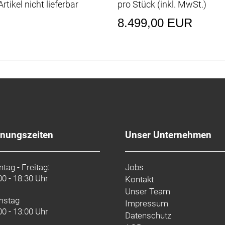
rtikel nicht lieferbar
pro Stück (inkl. MwSt.)
ubeless-Ready, Baumwollkarkasse, Aramidwulstkern, 170 
8.499,00 EUR
ig, konischer Carbongabelschaft, interne Bremszugführun
ägte 12 x 100 mm Steckachse
Anlötversion
max. 36 Z. an größtem Ritzel
wermeter, 48/35, DUB, 170 mm Kurbelarmlänge
gelagert
fnungszeiten
Unser Unternehmen
3 Z., 12fach
tag - Freitag:
Jobs
00 - 18:30 Uhr
Kontakt
Unser Team
rte Lenker/Vorbau-Einheit, OCLV Carbon, Race Fit, 80 mm
mstag
Impressum
breite, 90 mm Vorbaulänge
00 - 13:00 Uhr
Datenschutz