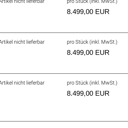
rtikel nicht lieferbar
pro Stück (inkl. MwSt.)
8.499,00 EUR
rtikel nicht lieferbar
pro Stück (inkl. MwSt.)
. 36 Z. an größtem Ritzel
8.499,00 EUR
 SRAM Force AXS E1
rtikel nicht lieferbar
pro Stück (inkl. MwSt.)
draulic disc, flat mount
heibenaufnahme, abgerundete Kante, 160 mm
8.499,00 EUR
draulic disc, flat mount
heibenaufnahme, abgerundete Kante, 160 mm