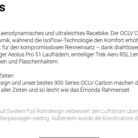
s
 aerodynamisches und ultraleichtes Racebike. Der OCLV 
mik, während die IsoFlow-Technologie den Komfort erhöh
reit für den kompromisslosen Renneinsatz – dank drahtl
er Aeolus Pro 51 Laufrädern, einteiliger Trek Aero RSL L
hen und Flaschenhaltern.
Zeiten
design und unser bestes 900 Series OCLV Carbon machen d
aller Zeiten und so leicht wie das Émonda Rahmenset.
ll System Foil Rohrdesign verbessert den Luftstrom übe
etterpassagen niedrig. Außerdem wurde die Konstruktion 
ngehend getestet.