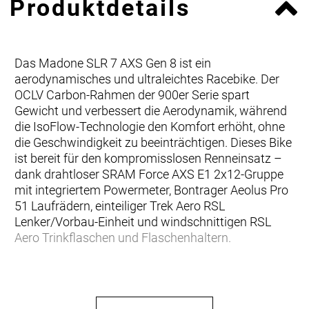
Produktdetails
Das Madone SLR 7 AXS Gen 8 ist ein
aerodynamisches und ultraleichtes Racebike. Der
OCLV Carbon-Rahmen der 900er Serie spart
Gewicht und verbessert die Aerodynamik, während
die IsoFlow-Technologie den Komfort erhöht, ohne
die Geschwindigkeit zu beeinträchtigen. Dieses Bike
ist bereit für den kompromisslosen Renneinsatz –
dank drahtloser SRAM Force AXS E1 2x12-Gruppe
mit integriertem Powermeter, Bontrager Aeolus Pro
51 Laufrädern, einteiliger Trek Aero RSL
Lenker/Vorbau-Einheit und windschnittigen RSL
Aero Trinkflaschen und Flaschenhaltern.
Unser leichtestes Madone Disc aller Zeiten
Das innovative, schnelle Aero-Rohrdesign und unser
bestes 900 Series OCLV Carbon machen die