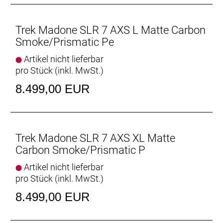
machen.
Geschlecht: Uni
Trek Madone SLR 7 AXS L Matte Carbon
Smoke/Prismatic Pe
Rahmen: Frame: CARBON
Artikel nicht lieferbar
pro Stück (inkl. MwSt.)
Rahmengröße: ML
8.499,00 EUR
Rahmenmaterial: Carbon
Gangschaltung: SRAM Force AXS, max. 36 Z. an
größtem Ritzel
Trek Madone SLR 7 AXS XL Matte
Carbon Smoke/Prismatic P
Anzahl Gänge: 1
Artikel nicht lieferbar
Schalthebel: SRAM Force AXS E1 // SRAM Force
pro Stück (inkl. MwSt.)
AXS E1
8.499,00 EUR
Hinterradbremse: SRAM Force AXS hydraulic disc,