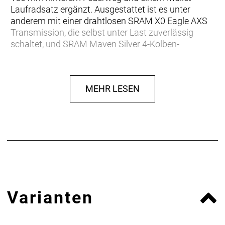
Laufradsatz ergänzt. Ausgestattet ist es unter
anderem mit einer drahtlosen SRAM X0 Eagle AXS
Transmission, die selbst unter Last zuverlässig
schaltet, und SRAM Maven Silver 4-Kolben-
Scheibenbremsem mit jeder Menge Bremspower.
Anpassen, shredden, wiederholen
MEHR LESEN
Nur du selbst weißt, welche Features ein Trailbike
perfekt für dich machen. Deshalb ist das Fuel in drei
umfangreich anpassbaren Konfigurationen
erhältlich. Wähle entweder die Allrounder-
Fähigkeiten des EX, die agile Verspieltheit des MX
oder die schluckfreudige Downhill-Performance des
LX.
Verstellbare Progression
Varianten
Möchtest du mehr Durchschlagwiderstand bei
unverändertem Ansprechverhalten auf kleine
Stöße? Dreh den Chip in der unteren