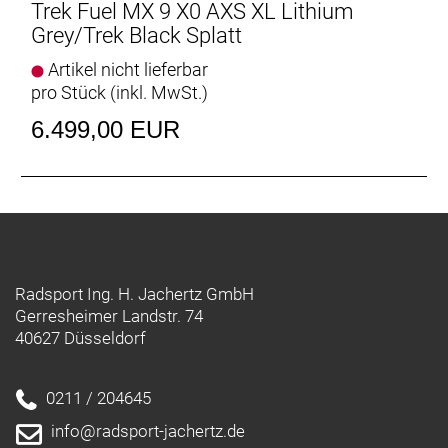
Trek Fuel MX 9 X0 AXS XL Lithium
Grey/Trek Black Splatt
Active Braking Pivot
Active Braking Pivot erlaubt unseren Ingenieuren die
Artikel nicht lieferbar
Feinabstimmung, wie die Federung unabhängig
pro Stück (inkl. MwSt.)
voneinander auf Beschleunigungs- und Bremskräfte
6.499,00 EUR
reagiert. Das vermittelt dir in kritischen Situationen
mehr Vertrauen.
Geschlecht: Uni
Rahmen: Alpha NEXT Platinum Aluminium,
integriertes Staufach, ZS Steuersatz, verstellbares
Radsport Ing. H. Jachertz GmbH
Hebelverhältnis, geführte interne Zug- und
Gerresheimer Landstr. 74
Leitungsverlegung, austauschbarer
40627 Düsseldorf
Aluminiumumlenkhebel, austauschbare untere
Dämpferaufnahme, Unterrohrschutz, Shuttle-
Protektor, BSA 73, ISCG 05, ABP, UDH, Boost148,
0211 / 204645
info@radsport-jachertz.de
Rahmengröße: L