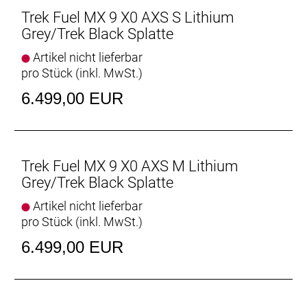
Dämpferaufnahme für eine progressivere Kennlinie.
Trek Fuel MX 9 X0 AXS S Lithium
Grey/Trek Black Splatte
Integrierter Zero-Stack-Steuersatz
Der Zero-Stack-Steuersatz ermöglicht dir, auf dem
Artikel nicht lieferbar
Zubehörmarkt aus unzähligen Nachrüstlösungen
pro Stück (inkl. MwSt.)
zu wählen, um dein Cockpit etwa mit einem
6.499,00 EUR
anderen Lenkwinkel oder mit eloxierten Parts
aufrüsten.
Staufach und Zubehöraufnahmen
Verstaue Werkzeug und andere wichtige Utensilien
Trek Fuel MX 9 X0 AXS M Lithium
im Unterrohrstaufach – sowohl bei den Aluminium-
Grey/Trek Black Splatte
als auch den Carbonmodellen des Fuel. Und dank
Artikel nicht lieferbar
der praktischen Aufnahmepunkte am Oberrohr
pro Stück (inkl. MwSt.)
kannst du noch mehr Equipment mitnehmen.
6.499,00 EUR
Frisches Rahmendesign
Der neue Rahmen des Fuel bietet ausreichend Platz
für langhubige Variosattelstützen, größere Dämpfer,
Rahmentaschen und vieles mehr.