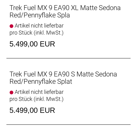
Stöße? Dreh den Chip in der unteren
Trek Fuel MX 9 EA90 XL Matte Sedona
Dämpferaufnahme für eine progressivere Kennlinie.
Red/Pennyflake Spla
Integrierter Zero-Stack-Steuersatz
Artikel nicht lieferbar
Der Zero-Stack-Steuersatz ermöglicht dir, auf dem
pro Stück (inkl. MwSt.)
Zubehörmarkt aus unzähligen Nachrüstlösungen
5.499,00 EUR
zu wählen, um dein Cockpit etwa mit einem
anderen Lenkwinkel oder mit eloxierten Parts
aufrüsten.
Staufach und Zubehöraufnahmen
Trek Fuel MX 9 EA90 S Matte Sedona
Verstaue Werkzeug und andere wichtige Utensilien
Red/Pennyflake Splat
im Unterrohrstaufach – sowohl bei den Aluminium-
Artikel nicht lieferbar
als auch den Carbonmodellen des Fuel. Und dank
pro Stück (inkl. MwSt.)
der praktischen Aufnahmepunkte am Oberrohr
kannst du noch mehr Equipment mitnehmen.
5.499,00 EUR
Frisches Rahmendesign
Der neue Rahmen des Fuel bietet ausreichend Platz
für langhubige Variosattelstützen, größere Dämpfer,