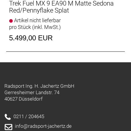
Trek Fuel MX 9 EA90 M Matte Sedona
Rahmentaschen und vieles mehr.
Red/Pennyflake Splat
Active Braking Pivot
Artikel nicht lieferbar
Active Braking Pivot erlaubt unseren Ingenieuren die
pro Stück (inkl. MwSt.)
Feinabstimmung, wie die Federung unabhängig
5.499,00 EUR
voneinander auf Beschleunigungs- und Bremskräfte
reagiert. Das vermittelt dir in kritischen Situationen
mehr Vertrauen.
Geschlecht: Uni
Rahmen: Alpha NEXT Platinum Aluminium,
Radsport Ing. H. Jachertz GmbH
integriertes Staufach, ZS Steuersatz, verstellbares
Gerresheimer Landstr. 74
Hebelverhältnis, geführte interne Zug- und
40627 Düsseldorf
Leitungsverlegung, austauschbarer
Aluminiumumlenkhebel, austauschbare untere
Dämpferaufnahme, Unterrohrschutz, Shuttle-
0211 / 204645
Protektor, BSA 73, ISCG 05, ABP, UDH, Boost148,
info@radsport-jachertz.de