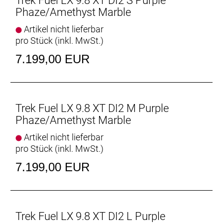
Trek Fuel LX 9.8 XT DI2 S Purple
Dämpferaufnahme für eine progressivere Kennlinie.
Phaze/Amethyst Marble
Integrierter Zero-Stack-Steuersatz
Artikel nicht lieferbar
Der Zero-Stack-Steuersatz ermöglicht dir, auf dem
pro Stück (inkl. MwSt.)
Zubehörmarkt aus unzähligen Nachrüstlösungen
7.199,00 EUR
zu wählen, um dein Cockpit etwa mit einem
anderen Lenkwinkel oder mit eloxierten Parts
aufrüsten.
Staufach und Zubehöraufnahmen
Trek Fuel LX 9.8 XT DI2 M Purple
Verstaue Werkzeug und andere wichtige Utensilien
Phaze/Amethyst Marble
im Unterrohrstaufach – sowohl bei den Aluminium-
Artikel nicht lieferbar
als auch den Carbonmodellen des Fuel. Und dank
pro Stück (inkl. MwSt.)
der praktischen Aufnahmepunkte am Oberrohr
kannst du noch mehr Equipment mitnehmen.
7.199,00 EUR
Frisches Rahmendesign
Der neue Rahmen des Fuel bietet ausreichend Platz
für langhubige Variosattelstützen, größere Dämpfer,
Trek Fuel LX 9.8 XT DI2 L Purple
Rahmentaschen und vieles mehr.