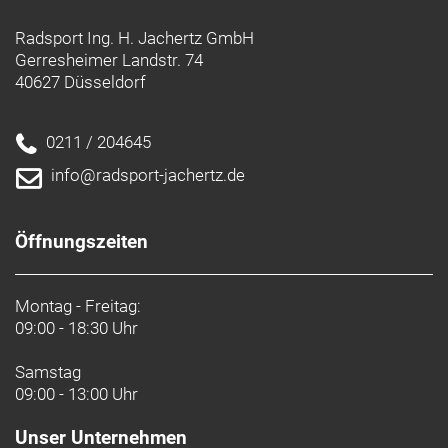
Rahmengröße: XL
Radsport Ing. H. Jachertz GmbH
Rahmenmaterial: Carbon
Gerresheimer Landstr. 74
40627 Düsseldorf
Gangschaltung: Shimano XT M8250, langer Käfig
0211 / 204645
Anzahl Gänge: 1
info@radsport-jachertz.de
Schalthebel: Shimano XT Di2 M8250, 12fach
Hinterradbremse: Shimano XT M8220 hydraulische
Öffnungszeiten
4-Kolben-Scheibenbremse // Shimano XT M8220
hydraulische 4-Kolben-Scheibenbremse
Shimano RT86, 6-Loch-Scheibenaufnahme,
Montag - Freitag:
09:00 - 18:30 Uhr
203 mm // Shimano RT86, 6-Loch-
Scheibenaufnahme, 180 mm
Samstag
Max. Bremsscheibendu
09:00 - 13:00 Uhr
Vorderradbremse: Shimano XT M8220 hydraulische
Unser Unternehmen
4-Kolben-Scheibenbremse // Shimano XT M8220