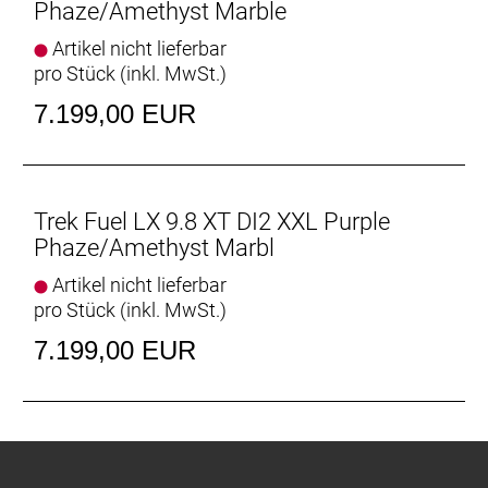
Phaze/Amethyst Marble
Active Braking Pivot
Artikel nicht lieferbar
Active Braking Pivot erlaubt unseren Ingenieuren die
pro Stück (inkl. MwSt.)
Feinabstimmung, wie die Federung unabhängig
7.199,00 EUR
voneinander auf Beschleunigungs- und Bremskräfte
reagiert. Das vermittelt dir in kritischen Situationen
mehr Vertrauen.
Geschlecht: Uni
Trek Fuel LX 9.8 XT DI2 XXL Purple
Phaze/Amethyst Marbl
Rahmen: OCLV Mountain Carbon, integriertes
Artikel nicht lieferbar
Staufach, ZS Steuersatz, verstellbares
pro Stück (inkl. MwSt.)
Hebelverhältnis, geführte interne Zug- und
Leitungsverlegung, austauschbarer
7.199,00 EUR
Aluminiumumlenkhebel, austauschbare untere
Dämpferaufnahme, Unterrohrschutz, Shuttle-
Protektor, BSA 73, ISCG 05, ABP, UDH, Boost148,
anpassbar