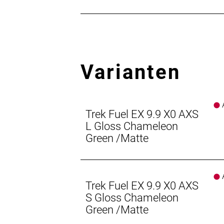
Staufach und Zubehöraufnahmen
Verstaue Werkzeug und andere wicht
Carbonmodellen des Fuel. Und dank
Varianten
Frisches Rahmendesign
Der neue Rahmen des Fuel bietet au
vieles mehr.
A
Active Braking Pivot
Trek Fuel EX 9.9 X0 AXS
Active Braking Pivot erlaubt unsere
L Gloss Chameleon
Beschleunigungs- und Bremskräfte rea
Green /Matte
Geschlecht: Uni
A
Rahmen: OCLV Mountain Carbon, integr
Trek Fuel EX 9.9 X0 AXS
Leitungsverlegung, austauschbarer 
S Gloss Chameleon
Protektor, BSA 73, ISCG 05, ABP, UD
Green /Matte