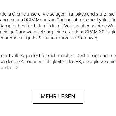
de la Crème unserer vielseitigen Trailbikes und stürzt sich
in Rahmen aus OCLV Mountain Carbon ist mit einer Lyrik 
mpfer bestückt, damit du mit Vollgas über holprige Wur
hmeidige Gangwechsel sorgt eine drahtlose SRAM X0 Eagl
enbremsen in jeder Situation kürzeste Bremsweg
 ein Trailbike perfekt für dich machen. Deshalb ist das F
weder die Allrounder-Fähigkeiten des EX, die agile Verspie
ce des LX.
tand bei unverändertem Ansprechverhalten auf kleine St
ere Kennlinie.
MEHR LESEN
ht dir, auf dem Zubehörmarkt aus unzähligen Nachrüstlös
der mit eloxierten Parts aufrüsten.