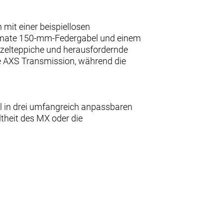
 mit einer beispiellosen
Ultimate 150-mm-Federgabel und einem
zelteppiche und herausfordernde
e AXS Transmission, während die
uel in drei umfangreich anpassbaren
ltheit des MX oder die
öße? Dreh den Chip in der unteren
ungen zu wählen, um dein Cockpit