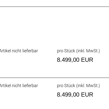
ige Utensilien im Unterrohrstaufach – sowohl bei den Al
 der praktischen Aufnahmepunkte am Oberrohr kannst d
sreichend Platz für langhubige Variosattelstützen, größ
rtikel nicht lieferbar
pro Stück (inkl. MwSt.)
8.499,00 EUR
n Ingenieuren die Feinabstimmung, wie die Federung unab
giert. Das vermittelt dir in kritischen Situationen mehr V
rtikel nicht lieferbar
pro Stück (inkl. MwSt.)
iertes Staufach, ZS Steuersatz, verstellbares Hebelverhä
8.499,00 EUR
Aluminiumumlenkhebel, austauschbare untere Dämpferauf
H, Boost148, anpassbar