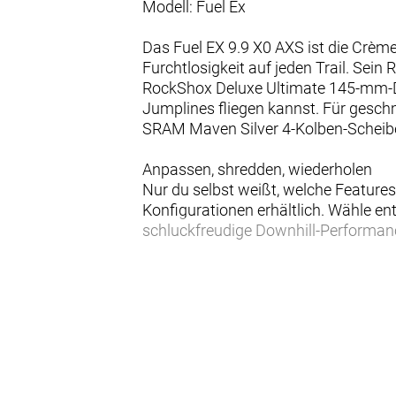
Modell: Fuel Ex
Das Fuel EX 9.9 X0 AXS ist die Crème 
Furchtlosigkeit auf jeden Trail. Se
RockShox Deluxe Ultimate 145-mm-Dä
Jumplines fliegen kannst. Für gesc
SRAM Maven Silver 4-Kolben-Scheib
Anpassen, shredden, wiederholen
Nur du selbst weißt, welche Features
Konfigurationen erhältlich. Wähle ent
schluckfreudige Downhill-Performan
Verstellbare Progression
Möchtest du mehr Durchschlagwiders
Dämpferaufnahme für eine progressiv
Integrierter Zero-Stack-Steuersatz
Der Zero-Stack-Steuersatz ermöglic
etwa mit einem anderen Lenkwinkel o