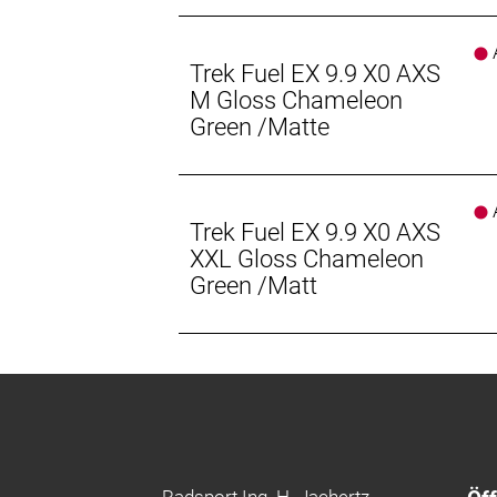
Rahmengröße: XL
A
Rahmenmaterial: Carbon
Trek Fuel EX 9.9 X0 AXS
M Gloss Chameleon
Gangschaltung: SRAM X0 Eagle AXS,
Green /Matte
Anzahl Gänge: 1
A
Schalthebel: SRAM AXS POD // SR
Trek Fuel EX 9.9 X0 AXS
XXL Gloss Chameleon
Hinterradbremse: SRAM Maven Silver
Green /Matt
Scheibenbremse
SRAM HS2, 6-Loch, 180 mm // SRAM
Max. Bremsscheibendu
Vorderradbremse: SRAM Maven Silver
Scheibenbremse
SRAM HS2, 6-Loch, 180 mm // SRAM
Max. Bremsscheibendu