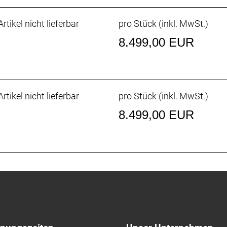
rtikel nicht lieferbar
pro Stück (inkl. MwSt.)
8.499,00 EUR
 T-Type
rtikel nicht lieferbar
pro Stück (inkl. MwSt.)
AM AXS POD
8.499,00 EUR
 hydraulische 4-Kolben-Scheibenbremse // SRAM Maven S
 HS2, 6-Loch, 200 mm
 hydraulische 4-Kolben-Scheibenbremse // SRAM Maven S
 HS2, 6-Loch, 200 mm