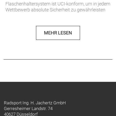
Flaschenhaltersystem ist UCI-konform, um in jedem
Wettbewerb absolute Sicherheit zu gewährleisten
- Vom US-Landwirtschaftsministerium USDA
zugelassen und frei von BPA und Phthalaten
- Flasche und Deckel sind spülmaschinenfest und
MEHR LESEN
komplett recycelbar
- Thermoplastisches Mundstück des Pop-Top-
Deckels lässt sich leicht öffnen und schließen
- Langlebige Grafiken sind für einen beständigen
Look kratzbeständig
Jedes Watt zählt
Die RSL Aero Trinkflaschen und Flaschenhalter sind
das bevorzugte Trinksystem vom Team Lidl-Trek.
Im Vergleich zu runden Flaschen und
Standardflaschenhalter spart es auf dem Madone
Gen 8 1,8 Watt bei 35 km/h.
Radsport Ing. H. Jachertz GmbH
Gerresheimer Landstr. 74
Entwickelt für das Madone Gen 8, schneller an
40627 Düsseldorf