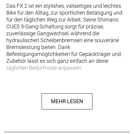
Das FX 2 ist ein stylishes, vielseitiges und leichtes
Bike für den Alltag, zur sportlichen Betätigung und
für den täglichen Weg zur Arbeit. Seine Shimano
CUES 9-Gang-Schaltung sorgt für präzise,
zuverlässige Gangwechsel, während die
hydraulischen Scheibenbremsen eine souveräne
Bremsleistung bieten. Dank
Befestigungsmöglichkeiten für Gepäckträger und
Zubehör lässt es sich ganz einfach an deine
täglichen Bedürfnisse anpassen.
… du von nichts vom Radfahren abgehalten werden
willst! Du suchst ein hochwertiges Alltagsrad, das
neben der beispiellosen Allwetterbremsleistung von
MEHR LESEN
Scheibenbremsen außerdem mit einem leichten
Rahmen und qualitativ hochwertigen Teilen
aufwartet.
Einen leichten Aluminiumrahmen mit kraftvollen