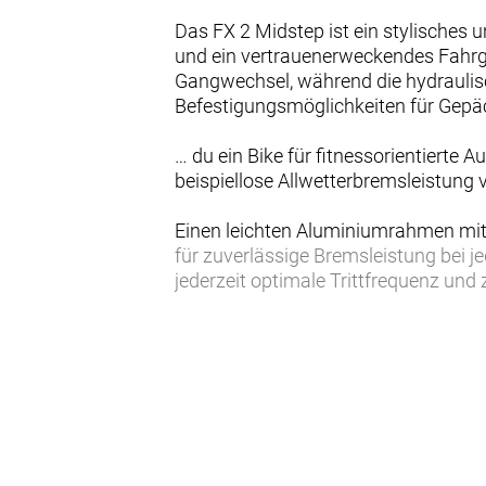
Das FX 2 Midstep ist ein stylisches u
und ein vertrauenerweckendes Fahrge
Gangwechsel, während die hydraulis
Befestigungsmöglichkeiten für Gepäc
… du ein Bike für fitnessorientierte 
beispiellose Allwetterbremsleistung
Einen leichten Aluminiumrahmen mit 
für zuverlässige Bremsleistung bei 
jederzeit optimale Trittfrequenz und
Das FX 2 Midstep ist ein stylisches 
und den morgendlichen Weg zur Arbei
heraushebt, sind die Scheibenbremse
- Die zuverlässigen Bremsen sorgen a
- Es ist vielseitig und macht alles m
Wochenmarkt fahren willst.
- Die intern verlegten, vor Witteru