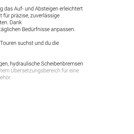
eg das Auf- und Absteigen erleichtert
für präzise, zuverlässige
ten. Dank
 täglichen Bedürfnisse anpassen.
e Touren suchst und du die
eigen, hydraulische Scheibenbremsen
item Übersetzungsbereich für eine
ehör.
entspannte Ausflüge zum Wochenmarkt
 Modell aber wirklich aus der Masse
e Bremsleistung bieten.
rauen.
ur Arbeit nutzen oder damit zum
 des Rahmens bei.