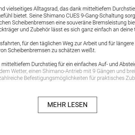
nd vielseitiges Alltagsrad, das dank mitteltiefem Durchsti
fühl bietet. Seine Shimano CUES 9-Gang-Schaltung sorgt 
chen Scheibenbremsen eine souveräne Bremsleistung bie
kträger und Zubehör lässt es sich ganz einfach an deine
Ausfahrten, für den täglichen Weg zur Arbeit und für länger
 von Scheibenbremsen zu schätzen weißt.
mitteltiefem Durchstieg für ein einfaches Auf- und Abst
jedem Wetter, einen Shimano-Antrieb mit 9 Gängen und bre
 zahlreiche Befestigungsmöglichkeiten für praktisches Zub
und vielseitiges Alltagsrad für schnelle Fitnessrunden, 
t. Seine Zubehöroptionen sind nahezu endlos, was dieses
MEHR LESEN
n, die bei allen Witterungsbedingungen eine hervorragend
uch auf Ausfahrten bei schlechtem Wetter für volles Vert
it – egal, ob du deine Fitness verbessern, es für den Weg z
ngseinflüssen geschützten Züge tragen zum eleganten Look