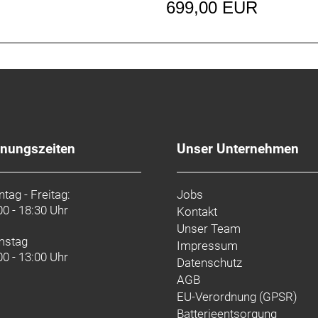
699,00 EUR
erne Zugführung, Gepäckträger- und Schutzblechösen, P
 Schnellspannachse
fnungszeiten
Unser Unternehmen
00
tag - Freitag:
Jobs
00 - 18:30 Uhr
Kontakt
Unser Team
mstag
Impressum
t optischer Ganganzeige, 9-fach
00 - 13:00 Uhr
Datenschutz
AGB
och, 160 mm
EU-Verordnung (GPSR)
Batterieentsorgung