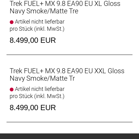
Trek FUEL+ MX 9.8 EA90 EU XL Gloss
Der neue Rahmen des Fuel+ bietet genügend Platz
Navy Smoke/Matte Tre
für den Range Extender Zusatzakku, langhubige
Variosattelstützen, größere Dämpfer,
Artikel nicht lieferbar
Rahmentaschen und vieles mehr.
pro Stück (inkl. MwSt.)
8.499,00 EUR
Active Braking Pivot
Active Braking Pivot erlaubt unseren Ingenieuren die
Feinabstimmung, wie die Federung unabhängig
voneinander auf Beschleunigungs- und Bremskräfte
reagiert. Das vermittelt dir in kritischen Situationen
Trek FUEL+ MX 9.8 EA90 EU XXL Gloss
mehr Vertrauen.
Navy Smoke/Matte Tr
Artikel nicht lieferbar
Geschlecht: Uni
pro Stück (inkl. MwSt.)
Rahmen: OCLV Mountain Carbon, herausnehmbarer
8.499,00 EUR
Akku, verstellbarer Steuersatzwinkel, verstellbares
Hebelverhältnis, geführte interne Zug- und
Leitungsverlegung, austauschbare
Aluminiumumlenkhebel, austauschbare untere