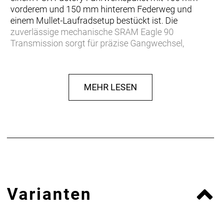
vorderem und 150 mm hinterem Federweg und
einem Mullet-Laufradsetup bestückt ist. Die
zuverlässige mechanische SRAM Eagle 90
Transmission sorgt für präzise Gangwechsel,
während dich die SRAM Maven Bronze 4-Kolben-
Scheibenbremsen in jeder Situation souverän zum
Stehen
MEHR LESEN
Anpassen, shredden, wiederholen
Nur du selbst weißt, welche Features ein Trailbike
perfekt für dich machen. Deshalb ist das Fuel in drei
umfangreich anpassbaren Konfigurationen
erhältlich. Wähle entweder die Allrounder-
Fähigkeiten des EX, die agile Verspieltheit des MX
oder die schluckfreudige Downhill-Performance des
LX.
Varianten
Verstellbare Progression
Möchtest du mehr Durchschlagwiderstand bei