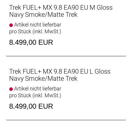
unverändertem Ansprechverhalten auf kleine
Trek FUEL+ MX 9.8 EA90 EU M Gloss
Stöße? Dreh den Chip in der unteren
Navy Smoke/Matte Trek
Dämpferaufnahme für eine progressivere Kennlinie.
Artikel nicht lieferbar
Integrierter Zero-Stack-Steuersatz
pro Stück (inkl. MwSt.)
Der Zero-Stack-Steuersatz ermöglicht dir, auf dem
8.499,00 EUR
Zubehörmarkt aus unzähligen Nachrüstlösungen
zu wählen, um dein Cockpit etwa mit einem
anderen Lenkwinkel oder mit eloxierten Parts
aufrüsten.
Trek FUEL+ MX 9.8 EA90 EU L Gloss
TQ HPR60
Navy Smoke/Matte Trek
Der neue TQ HPR60 Motor des Fuel+ stellt noch
Artikel nicht lieferbar
mehr Leistung und Drehmoment bereit und spricht
pro Stück (inkl. MwSt.)
schon bei geringeren Trittfrequenzen an, um dich
früher kraftvoll zu pushen. Außerdem beeindruckt
8.499,00 EUR
der 580-Wh-Akku durch seine Effizienz und hohe
Reichweite.
Frisches Rahmendesign