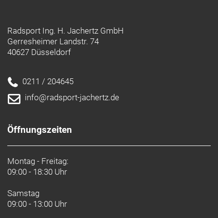
Dämpferaufnahme, Unterrohrschutz, Shuttle-
Protektor, ABP, UDH, Boost148, anpassbarer
Radsport Ing. H. Jachertz GmbH
Rahmengröße: S
Gerresheimer Landstr. 74
40627 Düsseldorf
Rahmenmaterial: Carbon
0211 / 204645
Gangschaltung: SRAM Eagle 90, T-Type
info@radsport-jachertz.de
Anzahl Gänge: 1
Schalthebel: SRAM Eagle 90, 12fach
Öffnungszeiten
Hinterradbremse: SRAM Maven Bronze
hydraulische 4-Kolben-Scheibenbremse // SRAM
Montag - Freitag:
09:00 - 18:30 Uhr
Maven Bronze hydraulische 4-Kolben-
Scheibenbremse
Samstag
SRAM HS2, 6-Loch, 200 mm
09:00 - 13:00 Uhr
Max. Bremsscheibendu