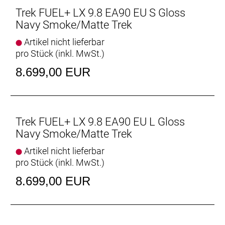
Stöße? Dreh den Chip in der unteren
Trek FUEL+ LX 9.8 EA90 EU S Gloss
Dämpferaufnahme für eine progressivere Kennlinie.
Navy Smoke/Matte Trek
Integrierter Zero-Stack-Steuersatz
Artikel nicht lieferbar
Der Zero-Stack-Steuersatz ermöglicht dir, auf dem
pro Stück (inkl. MwSt.)
Zubehörmarkt aus unzähligen Nachrüstlösungen
8.699,00 EUR
zu wählen, um dein Cockpit etwa mit einem
anderen Lenkwinkel oder mit eloxierten Parts
aufrüsten.
TQ HPR60
Trek FUEL+ LX 9.8 EA90 EU L Gloss
Der neue TQ HPR60 Motor des Fuel+ stellt noch
Navy Smoke/Matte Trek
mehr Leistung und Drehmoment bereit und spricht
Artikel nicht lieferbar
schon bei geringeren Trittfrequenzen an, um dich
pro Stück (inkl. MwSt.)
früher kraftvoll zu pushen. Außerdem beeindruckt
der 580-Wh-Akku durch seine Effizienz und hohe
8.699,00 EUR
Reichweite.
Frisches Rahmendesign
Der neue Rahmen des Fuel+ bietet genügend Platz