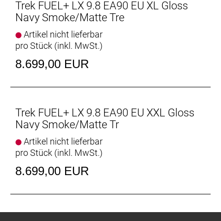
Trek FUEL+ LX 9.8 EA90 EU XL Gloss
für den Range Extender Zusatzakku, langhubige
Navy Smoke/Matte Tre
Variosattelstützen, größere Dämpfer,
Rahmentaschen und vieles mehr.
Artikel nicht lieferbar
pro Stück (inkl. MwSt.)
Active Braking Pivot
8.699,00 EUR
Active Braking Pivot erlaubt unseren Ingenieuren die
Feinabstimmung, wie die Federung unabhängig
voneinander auf Beschleunigungs- und Bremskräfte
reagiert. Das vermittelt dir in kritischen Situationen
mehr Vertrauen.
Trek FUEL+ LX 9.8 EA90 EU XXL Gloss
Navy Smoke/Matte Tr
Geschlecht: Uni
Artikel nicht lieferbar
pro Stück (inkl. MwSt.)
Rahmen: OCLV Mountain Carbon, herausnehmbarer
Akku, verstellbarer Steuersatzwinkel, verstellbares
8.699,00 EUR
Hebelverhältnis, geführte interne Zug- und
Leitungsverlegung, austauschbare
Aluminiumumlenkhebel, austauschbare untere
Dämpferaufnahme, Unterrohrschutz, Shuttle-