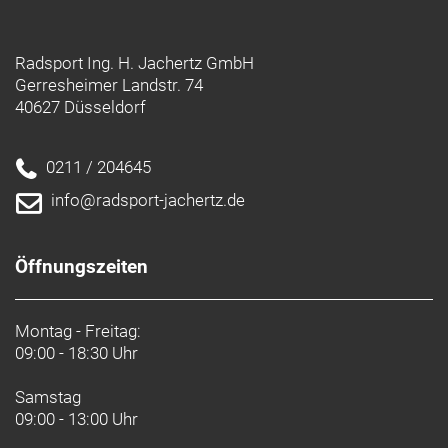
Protektor, ABP, UDH, Boost148, anpassbarer
Rahmengröße: M
Radsport Ing. H. Jachertz GmbH
Gerresheimer Landstr. 74
Rahmenmaterial: Carbon
40627 Düsseldorf
Gangschaltung: SRAM Eagle 90, T-Type
0211 / 204645
Anzahl Gänge: 1
info@radsport-jachertz.de
Schalthebel: SRAM Eagle 90, 12fach
Öffnungszeiten
Hinterradbremse: SRAM Maven Bronze
hydraulische 4-Kolben-Scheibenbremse // SRAM
Maven Bronze hydraulische 4-Kolben-
Montag - Freitag:
09:00 - 18:30 Uhr
Scheibenbremse
SRAM HS2, 6-Loch, 200 mm
Samstag
Max. Bremsscheibendu
09:00 - 13:00 Uhr
Vorderradbremse: SRAM Maven Bronze