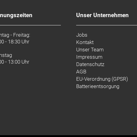
-Ready, 3C, EXO+ Karkasse, MAXXGRIP, faltbarer Wulstkern,
fnungszeiten
Unser Unternehmen
 MAXXTERRA, faltbarer Wulstkern, 29 x 2.50
Luftfeder, GRIP X2 Dämpfung, 44 mm Vorlauf, Boost110, 
tag - Freitag:
Jobs
00 - 18:30 Uhr
Kontakt
Unser Team
mstag
0, langer Käfig
Impressum
00 - 13:00 Uhr
Datenschutz
, 160 mm Kurbelarmlänge
AGB
EU-Verordnung (GPSR)
Z., 12fach
Batterieentsorgung
mm, 27,5 mm Rise, 800 mm Breite
mm, 0 Grad, 45 mm Länge