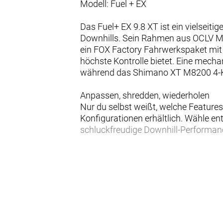
Modell: Fuel + EX
Das Fuel+ EX 9.8 XT ist ein vielseit
Downhills. Sein Rahmen aus OCLV M
ein FOX Factory Fahrwerkspaket mi
höchste Kontrolle bietet. Eine mec
während das Shimano XT M8200 4-Ko
Anpassen, shredden, wiederholen
Nur du selbst weißt, welche Features
Konfigurationen erhältlich. Wähle ent
schluckfreudige Downhill-Performan
Verstellbare Progression
Möchtest du mehr Durchschlagwiders
Dämpferaufnahme für eine progressiv
Integrierter Zero-Stack-Steuersatz
Der Zero-Stack-Steuersatz ermöglic
etwa mit einem anderen Lenkwinkel o