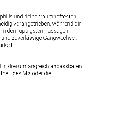
Uphills und deine traumhaftesten
dig vorangetrieben, während dir
in den ruppigsten Passagen
e und zuverlässige Gangwechsel,
rkeit
uel in drei umfangreich anpassbaren
ltheit des MX oder die
öße? Dreh den Chip in der unteren
ungen zu wählen, um dein Cockpit