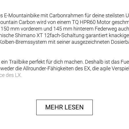
iges E-Mountainbike mit Carbonrahmen für deine steilsten 
ountain Carbon wird von einem TQ HPR60 Motor geschmei
t 150 mm vorderem und 145 mm hinterem Federweg auch 
hanische Shimano XT 12fach-Schaltung garantiert knackig
lben-Bremssystem mit seiner ausgezeichneten Dosierba
 ein Trailbike perfekt für dich machen. Deshalb ist das F
weder die Allrounder-Fähigkeiten des EX, die agile Verspie
ce des LX.
tand bei unverändertem Ansprechverhalten auf kleine St
ere Kennlinie.
MEHR LESEN
ht dir, auf dem Zubehörmarkt aus unzähligen Nachrüstlös
der mit eloxierten Parts aufrüsten.