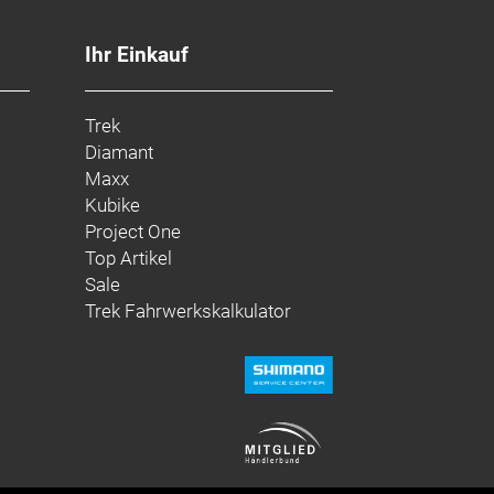
 29 x 2.50 // Maxxis Minion DHR II,
Ihr Einkauf
15 mm Kabolt X Achse, 150 mm
Trek
Diamant
Maxx
Kubike
Project One
Top Artikel
Sale
Trek Fahrwerkskalkulator