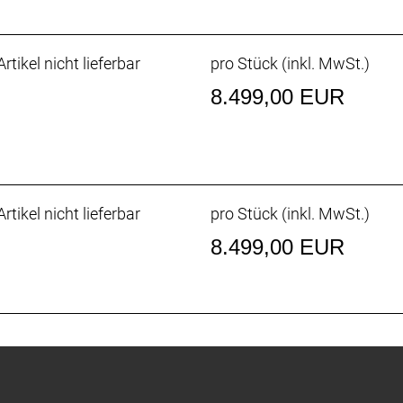
rtikel nicht lieferbar
pro Stück (inkl. MwSt.)
8.499,00 EUR
langer Käfig
fach
rtikel nicht lieferbar
pro Stück (inkl. MwSt.)
 hydraulische 4-Kolben-Scheibenbremse // Shimano XT 
8.499,00 EUR
fnahme, 203 mm
 hydraulische 4-Kolben-Scheibenbremse // Shimano XT 
fnahme, 203 mm