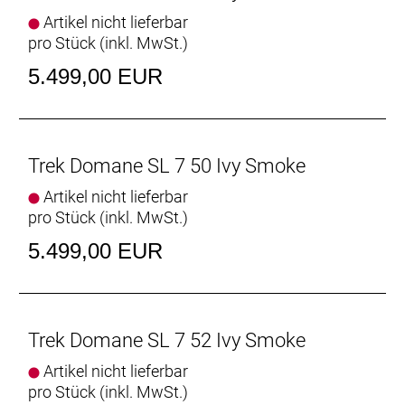
Dank im Unterrohr integriertem Staufach und
Artikel nicht lieferbar
Aufnahmepunkten am Oberrohr hast du auf deinen
pro Stück (inkl. MwSt.)
Ganztagestouren stets genug Stauraum zur
Verfügung.
5.499,00 EUR
Raffinierte Integration
Das Domane mit seiner verborgenen
Zug-/Leitungsführung und der verborgenen
Trek Domane SL 7 50 Ivy Smoke
Sattelstützenklemmung zeichnet durch eine noch
nie dagewesene Integration aus.
Artikel nicht lieferbar
pro Stück (inkl. MwSt.)
Geschlecht: Uni
5.499,00 EUR
Rahmen: 500 Series OCLV Carbon, IsoSpeed,
integriertes Staufach, konisches Steuerrohr, interne
Zugführung, 3S-Kettenführung, Schutzblechösen,
Trek Domane SL 7 52 Ivy Smoke
Flat Mount-Scheibenbremsaufnahme, 142 x12 mm
Steckachse
Artikel nicht lieferbar
pro Stück (inkl. MwSt.)
Rahmengröße: 54