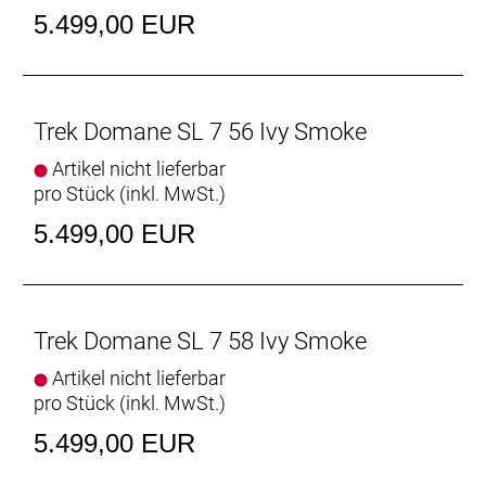
5.499,00 EUR
Rahmenmaterial: Carbon
Gangschaltung: Shimano Ultegra R8150 Di2, max.
34 Z. an größtem Ritzel
Trek Domane SL 7 56 Ivy Smoke
Artikel nicht lieferbar
Anzahl Gänge: 1
pro Stück (inkl. MwSt.)
Schalthebel: Shimano Ultegra R8170 Di2, 12fach
5.499,00 EUR
Hinterradbremse: Shimano CL800, Center Lock
Scheibenaufnahme, 160 mm
Max. Bremsscheibendu
Trek Domane SL 7 58 Ivy Smoke
Vorderradbremse: Shimano CL800, Center Lock
Artikel nicht lieferbar
Scheibenaufnahme, 160 mm
pro Stück (inkl. MwSt.)
Max. Bremsscheibendu
5.499,00 EUR
Reifen: Bontrager Kwaremont Pro TLR, Tubeless-