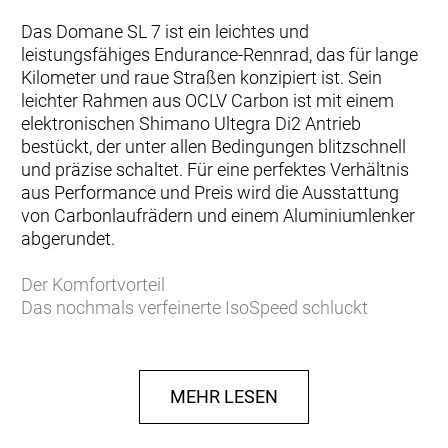
Das Domane SL 7 ist ein leichtes und
leistungsfähiges Endurance-Rennrad, das für lange
Kilometer und raue Straßen konzipiert ist. Sein
leichter Rahmen aus OCLV Carbon ist mit einem
elektronischen Shimano Ultegra Di2 Antrieb
bestückt, der unter allen Bedingungen blitzschnell
und präzise schaltet. Für eine perfektes Verhältnis
aus Performance und Preis wird die Ausstattung
von Carbonlaufrädern und einem Aluminiumlenker
abgerundet.
Der Komfortvorteil
Das nochmals verfeinerte IsoSpeed schluckt
ermüdende Fahrbahnunebenheiten und spart
Gewicht, damit du länger kraftvoller in die Pedale
treten kannst.
MEHR LESEN
Podium-erprobter Speed
Das neue Domane Carbon ist aufgrund der