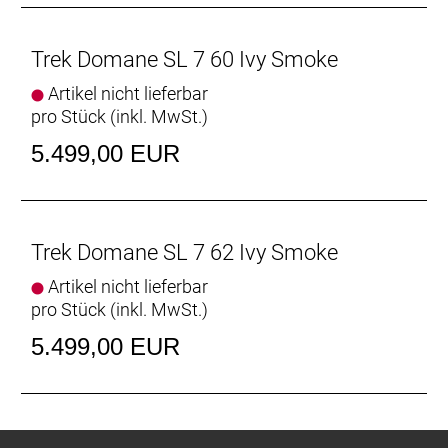
Ready, faltbarer Wulstkern, Race Dual-Compound,
120 TPI, 700 x 32 mm
Trek Domane SL 7 60 Ivy Smoke
Gabel: Domane SL, Carbon, konischer
Artikel nicht lieferbar
Carbongabelschaft, interne Bremszugführung,
pro Stück (inkl. MwSt.)
Schutzblechösen, Flat Mount-
Scheibenbremsaufnahme, 12 x 100 mm
5.499,00 EUR
Steckachse
Schaltwerk vorne: Shimano Ultegra R8150 Di2,
Anlötversion, Down Swing
Trek Domane SL 7 62 Ivy Smoke
Schaltwerk hinten: Shimano Ultegra R8150 Di2,
Artikel nicht lieferbar
max. 34 Z. an größtem Ritzel
pro Stück (inkl. MwSt.)
5.499,00 EUR
Kurbelsatz: Shimano Ultegra R8100, 50/34 Z.,
170 mm Kurbelarmlänge
Praxis, T47, mit Gewinde, innen gelagert
Kassette: Shimano Ultegra R8101, 11-34, 12fach