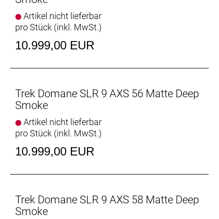
Rahmen: 800 Series OCLV Carbon, IsoSpeed,
Artikel nicht lieferbar
integriertes Staufach, konisches Steuerrohr, interne
pro Stück (inkl. MwSt.)
Zugführung, 3S-Kettenführung, Schutzblechösen,
10.999,00 EUR
Flat Mount-Scheibenbremsaufnahme, 142 x12 mm
Steckachse
Rahmengröße: 52
Trek Domane SLR 9 AXS 56 Matte Deep
Rahmenmaterial: Carbon
Smoke
Artikel nicht lieferbar
Gangschaltung: SRAM RED AXS E1, max. 36 Z. an
pro Stück (inkl. MwSt.)
größtem Ritzel
10.999,00 EUR
Anzahl Gänge: 1
Schalthebel: SRAM RED AXS E1 // SRAM RED AXS
E1
Trek Domane SLR 9 AXS 58 Matte Deep
Smoke
Hinterradbremse: SRAM Paceline X, abgerundet,