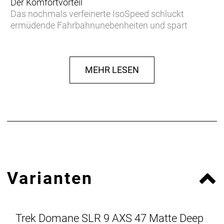
Der Komfortvorteil
Das nochmals verfeinerte IsoSpeed schluckt
ermüdende Fahrbahnunebenheiten und spart
Gewicht, damit du länger kraftvoller in die Pedale
treten kannst.
MEHR LESEN
Podium-erprobter Speed
Das neue Domane Carbon ist aufgrund der
aerodynamischen Verbesserungen und seiner
ultraleichten Konstruktion schneller als je zuvor und
konnte bereits auf den berühmt-berüchtigten
Kopfsteinpflasterpassagen von Paris-Roubaix einen
Sieg eingefahren.
Leichter als je zuvor
Varianten
Unser bestes und leichtestes 800 Series OCLV
Carbon sowie eine neue gewichtsoptimierte
Konstruktion machen es zu unserem leichtesten
Domane SLR Disc aller Zeiten.
Trek Domane SLR 9 AXS 47 Matte Deep