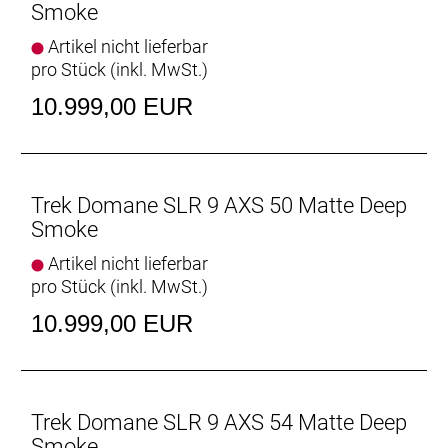
Smoke
Vielseitige Reifenfreiheit
Ausgestattet ist es mit schnell rollenden 32 mm
Artikel nicht lieferbar
breiten Reifen, aber dank der Reifenfreiheit bis 38-
pro Stück (inkl. MwSt.)
mm-Reifen kannst du von glattem Asphalt bis
10.999,00 EUR
leichtem Schotter alles unter die Räder nehmen.
Interne Aufbewahrung
Dank im Unterrohr integriertem Staufach und
Aufnahmepunkten am Oberrohr hast du auf deinen
Trek Domane SLR 9 AXS 50 Matte Deep
Ganztagestouren stets genug Stauraum zur
Smoke
Verfügung.
Artikel nicht lieferbar
pro Stück (inkl. MwSt.)
Raffinierte Integration
Das Domane mit seiner verborgenen
10.999,00 EUR
Zug-/Leitungsführung und der verborgenen
Sattelstützenklemmung zeichnet durch eine noch
nie dagewesene Integration aus.
Trek Domane SLR 9 AXS 54 Matte Deep
Geschlecht: Uni
Smoke