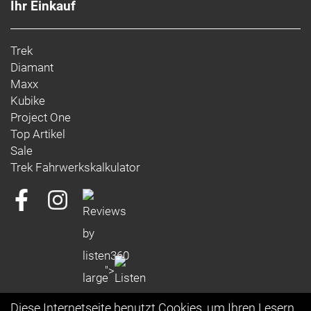
Ihr Einkauf
https://www.trekbikes.com/contactUs/
Warn- und Sicherheitsinformationen:
Trek
Trek-, Bontrager- und Electra-Produkte: https://www.trekbikes.com/manuals/
Diamant
Diamant-Produkte: https://www.diamantrad.com/manuals/
Maxx
Kubike
Project One
Top Artikel
Sale
Trek Fahrwerkskalkulator
">
Diese Internetseite benutzt Cookies, um Ihren Lesern