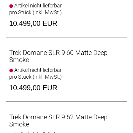
Scheibenaufnahme, 160 mm
Artikel nicht lieferbar
Max. Bremsscheibendu
pro Stück (inkl. MwSt.)
10.499,00 EUR
Vorderradbremse: Shimano CL900, Center Lock
Scheibenaufnahme, 160 mm
Max. Bremsscheibendu
Trek Domane SLR 9 60 Matte Deep
Reifen: Bontrager Kwaremont RSL TLR, Tubeless-
Smoke
Ready, faltbarer Wulstkern, Race Dual-Compound,
320 TPI, 700 x 32 mm
Artikel nicht lieferbar
pro Stück (inkl. MwSt.)
Gabel: Domane SLR, Carbon, konischer
10.499,00 EUR
Carbongabelschaft, interne Bremszugführung,
Schutzblechösen, Flat Mount-
Scheibenbremsaufnahme Carbonausfallenden,
12 x 100 mm-Steckachse
Trek Domane SLR 9 62 Matte Deep
Schaltwerk vorne: Shimano Dura-Ace R9250 Di2,
Smoke
Anlötversion, Down Swing