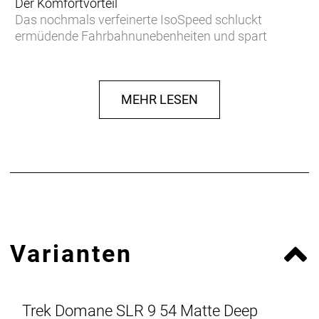
Der Komfortvorteil
Das nochmals verfeinerte IsoSpeed schluckt
ermüdende Fahrbahnunebenheiten und spart
Gewicht, damit du länger kraftvoller in die Pedale
treten kannst.
MEHR LESEN
Podium-erprobter Speed
Das neue Domane Carbon ist aufgrund der
aerodynamischen Verbesserungen und seiner
ultraleichten Konstruktion schneller als je zuvor und
konnte bereits auf den berühmt-berüchtigten
Kopfsteinpflasterpassagen von Paris-Roubaix einen
Sieg eingefahren.
Leichter als je zuvor
Varianten
Unser bestes und leichtestes 800 Series OCLV
Carbon sowie eine neue gewichtsoptimierte
Konstruktion machen es zu unserem leichtesten
Domane SLR Disc aller Zeiten.
Trek Domane SLR 9 54 Matte Deep