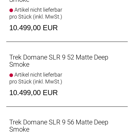
Rahmen: 800 Series OCLV Carbon, IsoSpeed,
Artikel nicht lieferbar
integriertes Staufach, konisches Steuerrohr, interne
pro Stück (inkl. MwSt.)
Zugführung, 3S-Kettenführung, Schutzblechösen,
10.499,00 EUR
Flat Mount-Scheibenbremsaufnahme, 142 x12 mm
Steckachse
Rahmengröße: 58
Trek Domane SLR 9 52 Matte Deep
Rahmenmaterial: Carbon
Smoke
Artikel nicht lieferbar
Gangschaltung: Shimano Dura-Ace R9250 Di2, max.
pro Stück (inkl. MwSt.)
34 Z. an größtem Ritzel
10.499,00 EUR
Anzahl Gänge: 1
Schalthebel: Shimano Dura-Ace R9270 Di2, 12fach
// Shimano Dura-Ace R9270 Di2, 12fach
Trek Domane SLR 9 56 Matte Deep
Smoke
Hinterradbremse: Shimano CL900, Center Lock