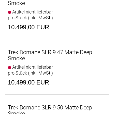
Smoke
Vielseitige Reifenfreiheit
Ausgestattet ist es mit schnell rollenden 32 mm
Artikel nicht lieferbar
breiten Reifen, aber dank der Reifenfreiheit bis 38-
pro Stück (inkl. MwSt.)
mm-Reifen kannst du von glattem Asphalt bis
10.499,00 EUR
leichtem Schotter alles unter die Räder nehmen.
Interne Aufbewahrung
Dank im Unterrohr integriertem Staufach und
Aufnahmepunkten am Oberrohr hast du auf deinen
Trek Domane SLR 9 47 Matte Deep
Ganztagestouren stets genug Stauraum zur
Smoke
Verfügung.
Artikel nicht lieferbar
pro Stück (inkl. MwSt.)
Raffinierte Integration
Das Domane mit seiner verborgenen
10.499,00 EUR
Zug-/Leitungsführung und der verborgenen
Sattelstützenklemmung zeichnet durch eine noch
nie dagewesene Integration aus.
Trek Domane SLR 9 50 Matte Deep
Geschlecht: Uni
Smoke