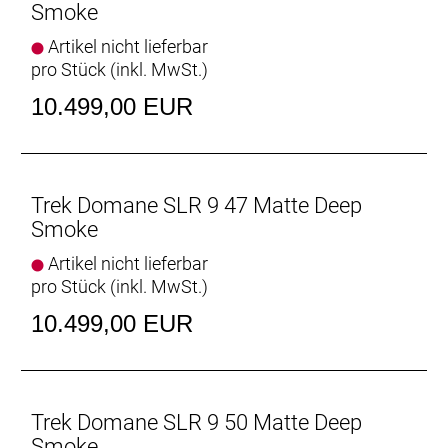
Smoke
Vielseitige Reifenfreiheit
Ausgestattet ist es mit schnell rollenden 32 mm
Artikel nicht lieferbar
breiten Reifen, aber dank der Reifenfreiheit bis 38-
pro Stück (inkl. MwSt.)
mm-Reifen kannst du von glattem Asphalt bis
10.499,00 EUR
leichtem Schotter alles unter die Räder nehmen.
Interne Aufbewahrung
Dank im Unterrohr integriertem Staufach und
Aufnahmepunkten am Oberrohr hast du auf deinen
Trek Domane SLR 9 47 Matte Deep
Ganztagestouren stets genug Stauraum zur
Smoke
Verfügung.
Artikel nicht lieferbar
pro Stück (inkl. MwSt.)
Raffinierte Integration
Das Domane mit seiner verborgenen
10.499,00 EUR
Zug-/Leitungsführung und der verborgenen
Sattelstützenklemmung zeichnet durch eine noch
nie dagewesene Integration aus.
Trek Domane SLR 9 50 Matte Deep
Geschlecht: Uni
Smoke