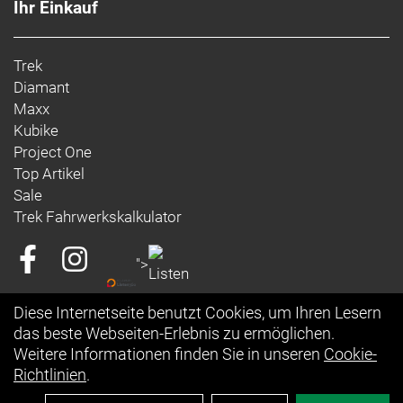
Ceintuurbaan 2-20C,
Ihr Einkauf
3847 LG, Harderwijk,
Niederlande
https://www.trekbikes.com/contactUs/
Trek
Warn- und Sicherheitsinformationen:
Diamant
Maxx
Trek-, Bontrager- und Electra-Produkte: https://www.trekbikes.com/manuals/
Kubike
Diamant-Produkte: https://www.diamantrad.com/manuals/
Project One
Top Artikel
Sale
Trek Fahrwerkskalkulator
">
Diese Internetseite benutzt Cookies, um Ihren Lesern
das beste Webseiten-Erlebnis zu ermöglichen.
Weitere Informationen finden Sie in unseren
Cookie-
Richtlinien
.