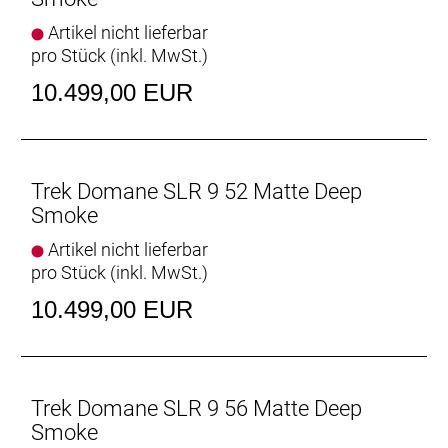
Rahmen: 800 Series OCLV Carbon, IsoSpeed,
Artikel nicht lieferbar
integriertes Staufach, konisches Steuerrohr, interne
pro Stück (inkl. MwSt.)
Zugführung, 3S-Kettenführung, Schutzblechösen,
10.499,00 EUR
Flat Mount-Scheibenbremsaufnahme, 142 x12 mm
Steckachse
Rahmengröße: 54
Trek Domane SLR 9 52 Matte Deep
Rahmenmaterial: Carbon
Smoke
Artikel nicht lieferbar
Gangschaltung: Shimano Dura-Ace R9250 Di2, max.
pro Stück (inkl. MwSt.)
34 Z. an größtem Ritzel
10.499,00 EUR
Anzahl Gänge: 1
Schalthebel: Shimano Dura-Ace R9270 Di2, 12fach
// Shimano Dura-Ace R9270 Di2, 12fach
Trek Domane SLR 9 56 Matte Deep
Smoke
Hinterradbremse: Shimano CL900, Center Lock