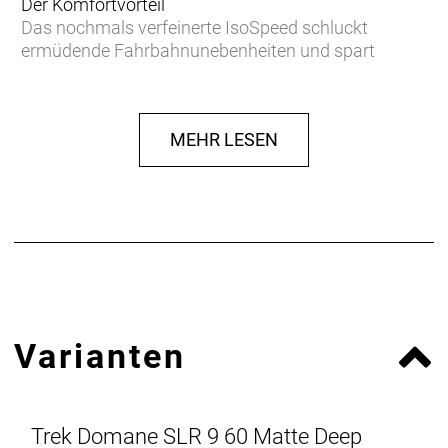
Der Komfortvorteil
Das nochmals verfeinerte IsoSpeed schluckt
ermüdende Fahrbahnunebenheiten und spart
Gewicht, damit du länger kraftvoller in die Pedale
treten kannst.
MEHR LESEN
Podium-erprobter Speed
Das neue Domane Carbon ist aufgrund der
aerodynamischen Verbesserungen und seiner
ultraleichten Konstruktion schneller als je zuvor und
konnte bereits auf den berühmt-berüchtigten
Kopfsteinpflasterpassagen von Paris-Roubaix einen
Sieg eingefahren.
Leichter als je zuvor
Varianten
Unser bestes und leichtestes 800 Series OCLV
Carbon sowie eine neue gewichtsoptimierte
Konstruktion machen es zu unserem leichtesten
Domane SLR Disc aller Zeiten.
Trek Domane SLR 9 60 Matte Deep