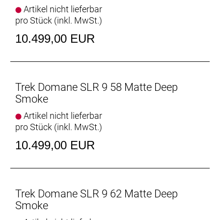
Scheibenaufnahme, 160 mm
Artikel nicht lieferbar
Max. Bremsscheibendu
pro Stück (inkl. MwSt.)
10.499,00 EUR
Vorderradbremse: Shimano CL900, Center Lock
Scheibenaufnahme, 160 mm
Max. Bremsscheibendu
Trek Domane SLR 9 58 Matte Deep
Reifen: Bontrager Kwaremont RSL TLR, Tubeless-
Smoke
Ready, faltbarer Wulstkern, Race Dual-Compound,
320 TPI, 700 x 32 mm
Artikel nicht lieferbar
pro Stück (inkl. MwSt.)
Gabel: Domane SLR, Carbon, konischer
10.499,00 EUR
Carbongabelschaft, interne Bremszugführung,
Schutzblechösen, Flat Mount-
Scheibenbremsaufnahme Carbonausfallenden,
12 x 100 mm-Steckachse
Trek Domane SLR 9 62 Matte Deep
Schaltwerk vorne: Shimano Dura-Ace R9250 Di2,
Smoke
Anlötversion, Down Swing