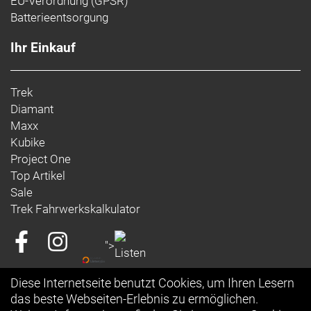
EU-Verordnung (GPSR)
EU-Kontaktadresse:
Batterieentsorgung
Bikeurope BV
Ceintuurbaan 2-20C,
Ihr Einkauf
3847 LG, Harderwijk,
Niederlande
https://www.trekbikes.com/contactUs/
Trek
Warn- und Sicherheitsinformationen:
Diamant
Maxx
Trek-, Bontrager- und Electra-Produkte: https://www.trekbikes.com/manuals/
Kubike
Diamant-Produkte: https://www.diamantrad.com/manuals/
Project One
Top Artikel
Sale
Trek Fahrwerkskalkulator
">
Diese Internetseite benutzt Cookies, um Ihren Lesern
das beste Webseiten-Erlebnis zu ermöglichen.