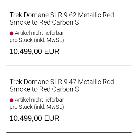
Konstruktion machen es zu unserem leichtesten
Domane SLR Disc aller Zeiten.
Trek Domane SLR 9 62 Metallic Red
Smoke to Red Carbon S
Vielseitige Reifenfreiheit
Ausgestattet ist es mit schnell rollenden 32 mm
Artikel nicht lieferbar
breiten Reifen, aber dank der Reifenfreiheit bis 38-
pro Stück (inkl. MwSt.)
mm-Reifen kannst du von glattem Asphalt bis
10.499,00 EUR
leichtem Schotter alles unter die Räder nehmen.
Interne Aufbewahrung
Dank im Unterrohr integriertem Staufach und
Aufnahmepunkten am Oberrohr hast du auf deinen
Trek Domane SLR 9 47 Metallic Red
Ganztagestouren stets genug Stauraum zur
Smoke to Red Carbon S
Verfügung.
Artikel nicht lieferbar
pro Stück (inkl. MwSt.)
Raffinierte Integration
Das Domane mit seiner verborgenen
10.499,00 EUR
Zug-/Leitungsführung und der verborgenen
Sattelstützenklemmung zeichnet durch eine noch
nie dagewesene Integration aus.