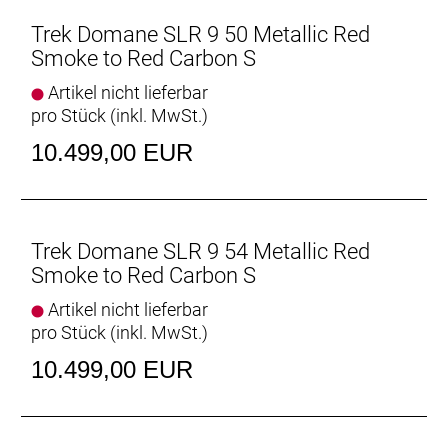
Trek Domane SLR 9 50 Metallic Red
Geschlecht: Uni
Smoke to Red Carbon S
Rahmen: 800 Series OCLV Carbon, IsoSpeed,
Artikel nicht lieferbar
integriertes Staufach, konisches Steuerrohr, interne
pro Stück (inkl. MwSt.)
Zugführung, 3S-Kettenführung, Schutzblechösen,
10.499,00 EUR
Flat Mount-Scheibenbremsaufnahme, 142 x12 mm
Steckachse
Rahmengröße: 52
Trek Domane SLR 9 54 Metallic Red
Rahmenmaterial: Carbon
Smoke to Red Carbon S
Artikel nicht lieferbar
Gangschaltung: Shimano Dura-Ace R9250 Di2, max.
pro Stück (inkl. MwSt.)
34 Z. an größtem Ritzel
10.499,00 EUR
Anzahl Gänge: 1
Schalthebel: Shimano Dura-Ace R9270 Di2, 12fach