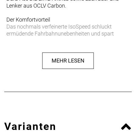
Lenker aus OCLV Carbon.
Der Komfortvorteil
Das nochmals verfeinerte IsoSpeed schluckt
ermüdende Fahrbahnunebenheiten und spart
Gewicht, damit du länger kraftvoller in die Pedale
treten kannst.
MEHR LESEN
Podium-erprobter Speed
Das neue Domane Carbon ist aufgrund der
aerodynamischen Verbesserungen und seiner
ultraleichten Konstruktion schneller als je zuvor und
konnte bereits auf den berühmt-berüchtigten
Kopfsteinpflasterpassagen von Paris-Roubaix einen
Sieg eingefahren.
Leichter als je zuvor
Varianten
Unser bestes und leichtestes 800 Series OCLV
Carbon sowie eine neue gewichtsoptimierte