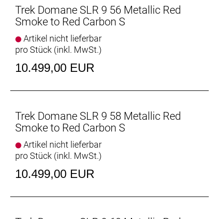
// Shimano Dura-Ace R9270 Di2, 12fach
Trek Domane SLR 9 56 Metallic Red
Smoke to Red Carbon S
Hinterradbremse: Shimano CL900, Center Lock
Scheibenaufnahme, 160 mm
Artikel nicht lieferbar
Max. Bremsscheibendu
pro Stück (inkl. MwSt.)
10.499,00 EUR
Vorderradbremse: Shimano CL900, Center Lock
Scheibenaufnahme, 160 mm
Max. Bremsscheibendu
Trek Domane SLR 9 58 Metallic Red
Reifen: Bontrager Kwaremont RSL TLR, Tubeless-
Smoke to Red Carbon S
Ready, faltbarer Wulstkern, Race Dual-Compound,
320 TPI, 700 x 32 mm
Artikel nicht lieferbar
pro Stück (inkl. MwSt.)
Gabel: Domane SLR, Carbon, konischer
10.499,00 EUR
Carbongabelschaft, interne Bremszugführung,
Schutzblechösen, Flat Mount-
Scheibenbremsaufnahme Carbonausfallenden,
12 x 100 mm-Steckachse