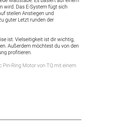
neue Maßstäbe. Es basiert auf einem
n wird. Das E-System fügt sich
auf steilen Anstiegen und
u guter Letzt runden der
st. Vielseitigkeit ist dir wichtig,
hmen. Außerdem möchtest du von den
ng profitieren.
c Pin-Ring Motor von TQ mit einem
360 Wh großen integrierten Akku, ein
e Bedienelemente für das
e, elektronische Shimano Ultegra Di2
RCS Pro Vorbau mit vollständig
Markt sorgen für eine Extraportion
ronische Shimano Ultegra Di2
HPR60 Motor auch auf langen Runden