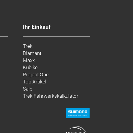
Ihr Einkauf
Trek
Diamant
Maxx
Kubike
Project One
0, Center Lock Scheibenaufnahme,
Top Artikel
Sale
Trek Fahrwerkskalkulator
0, Center Lock Scheibenaufnahme,