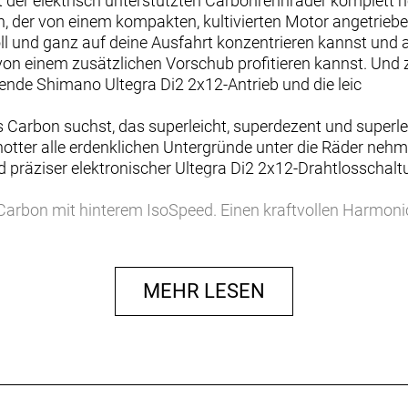
 der elektrisch unterstützten Carbonrennräder komplett 
der von einem kompakten, kultivierten Motor angetriebe
oll und ganz auf deine Ausfahrt konzentrieren kannst und 
von einem zusätzlichen Vorschub profitieren kannst. Und z
ende Shimano Ultegra Di2 2x12-Antrieb und die leic
arbon suchst, das superleicht, superdezent und superleise i
hotter alle erdenklichen Untergründe unter die Räder ne
 präziser elektronischer Ultegra Di2 2x12-Drahtlosschaltu
arbon mit hinterem IsoSpeed. Einen kraftvollen Harmoni
zu einer Geschwindigkeit von 25 km/h unterstützt, einen 
 LED-Display und diskret in die Bremsgriffgummis verbaut
Aeolus Pro 37 Laufräder aus OCLV Carbon, eine drahtlos
MEHR LESEN
vibrationsdämpfender Bontrager Aero Pro Lenker und ein 
und das dezenteste elektrische Antriebssystem auf dem 
Leistungsfähigkeit Abstriche machen zu müssen. Die elekt
lle und geschmeidige Gangwechsel, während dir der TQ-