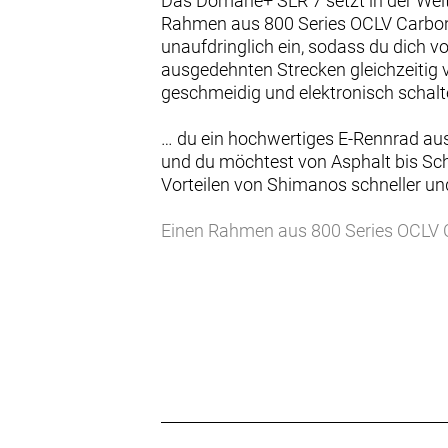
Das Domane+ SLR 7 setzt in der Welt
Rahmen aus 800 Series OCLV Carbon, 
unaufdringlich ein, sodass du dich v
ausgedehnten Strecken gleichzeitig 
geschmeidig und elektronisch schalt
… du ein hochwertiges E-Rennrad aus C
und du möchtest von Asphalt bis Sc
Vorteilen von Shimanos schneller und
Einen Rahmen aus 800 Series OCLV C
Drehmoment von 60 Nm, der dich bis 
in den Rahmen integriertes, smartes
Umschalten der Unterstützungsmodi. 
2x12-Schaltung, Carbonkurbeln, ein 
integrierter Zugführung
Unser bester Domane+-Carbonrahmen 
Vortrieb, ohne in Sachen Optik und 
Drahtlosschaltung garantiert schne