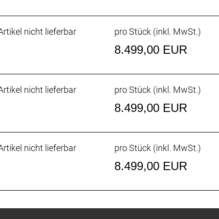
mit 320 Wh Kapazität sorgt im Eco-Modus für eine beeindr
rtikel nicht lieferbar
pro Stück (inkl. MwSt.)
onalen Range Extender-Akku mit 160 Wh Kapazität, der d
icht dir immer noch nicht? Mit der Trek Central-App kanns
8.499,00 EUR
ehr Reichweite aus dem E-System rauskitzeln.
rtikel nicht lieferbar
pro Stück (inkl. MwSt.)
chluckt ermüdende Fahrbahnunebenheiten und spart Gewich
8.499,00 EUR
g, niedrigem Q-Faktor und intuitiven Moduswahltasten a
 Handling an ein traditionelles Rennrad, profitiert aber 
rtikel nicht lieferbar
pro Stück (inkl. MwSt.)
8.499,00 EUR
triebssystem, konisches Steuerrohr, hinteres IsoSpeed, i
echösen, 142x12 mm-Steckachse