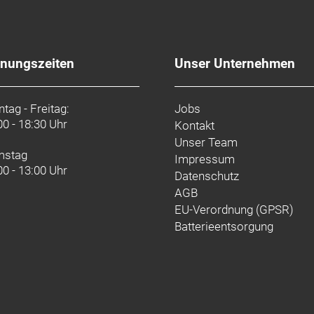
fnungszeiten
Unser Unternehmen
50 Di2, max. 34 Z. an größtem Ritzel
tag - Freitag:
Jobs
00 - 18:30 Uhr
Kontakt
Unser Team
Di2, 12fach // Shimano Ultegra R8170 Di2, 12fach
mstag
Impressum
00 - 13:00 Uhr
Datenschutz
enter Lock Scheibenaufnahme, 160 mm // Shimano CL80
AGB
EU-Verordnung (GPSR)
Batterieentsorgung
enter Lock Scheibenaufnahme, 160 mm // Shimano CL80