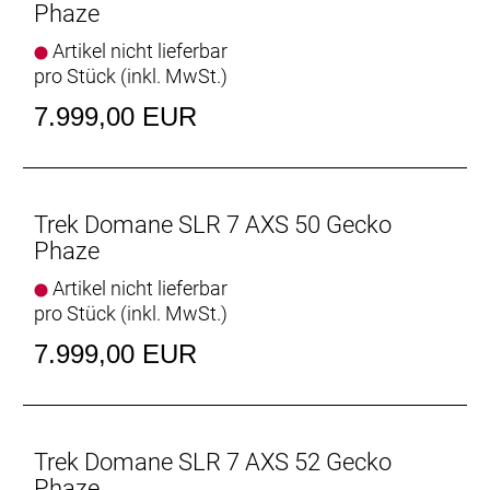
Phaze
Vielseitige Reifenfreiheit
Ausgestattet ist es mit schnell rollenden 32 mm
Artikel nicht lieferbar
breiten Reifen, aber dank der Reifenfreiheit bis 38-
pro Stück (inkl. MwSt.)
mm-Reifen kannst du von glattem Asphalt bis
7.999,00 EUR
leichtem Schotter alles unter die Räder nehmen.
Interne Aufbewahrung
Dank im Unterrohr integriertem Staufach und
Aufnahmepunkten am Oberrohr hast du auf deinen
Trek Domane SLR 7 AXS 50 Gecko
Ganztagestouren stets genug Stauraum zur
Phaze
Verfügung.
Artikel nicht lieferbar
pro Stück (inkl. MwSt.)
Raffinierte Integration
Das Domane mit seiner verborgenen
7.999,00 EUR
Zug-/Leitungsführung und der verborgenen
Sattelstützenklemmung zeichnet durch eine noch
nie dagewesene Integration aus.
Trek Domane SLR 7 AXS 52 Gecko
Geschlecht: Uni
Phaze