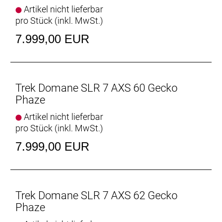
Centerlock, 160 mm
Artikel nicht lieferbar
Max. Bremsscheibendu
pro Stück (inkl. MwSt.)
7.999,00 EUR
Vorderradbremse: SRAM Paceline X, abgerundet,
Centerlock, 160 mm
Max. Bremsscheibendu
Trek Domane SLR 7 AXS 60 Gecko
Reifen: Bontrager Kwaremont RSL TLR, Tubeless-
Phaze
Ready, faltbarer Wulstkern, Race Dual-Compound,
320 TPI, 700 x 32 mm
Artikel nicht lieferbar
pro Stück (inkl. MwSt.)
Gabel: Domane SLR, Carbon, konischer
7.999,00 EUR
Carbongabelschaft, interne Bremszugführung,
Schutzblechösen, Flat Mount-
Scheibenbremsaufnahme Carbonausfallenden,
12 x 100 mm-Steckachse
Trek Domane SLR 7 AXS 62 Gecko
Schaltwerk vorne: SRAM Force AXS, Anlötversion
Phaze