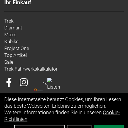
Ihr Einkauf
Warn- und Sicherheitsinformationen:
Trek-, Bontrager- und Electra-Produkte: https://www.trekbikes.com/manuals/
Trek
Diamant-Produkte: https://www.diamantrad.com/manuals/
Diamant
Maxx
Kubike
Project One
Top Artikel
Sale
Trek Fahrwerkskalkulator
">
Diese Internetseite benutzt Cookies, um Ihren Lesern
das beste Webseiten-Erlebnis zu ermöglichen.
Weitere Informationen finden Sie in unseren
Cookie-
Richtlinien
.