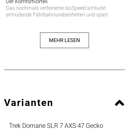
Der Komfortvorteil
Das nochmals verfeinerte IsoSpeed schluckt
ermüdende Fahrbahnunebenheiten und spart
Gewicht, damit du länger kraftvoller in die Pedale
treten kannst.
MEHR LESEN
Podium-erprobter Speed
Das neue Domane Carbon ist aufgrund der
aerodynamischen Verbesserungen und seiner
ultraleichten Konstruktion schneller als je zuvor und
konnte bereits auf den berühmt-berüchtigten
Kopfsteinpflasterpassagen von Paris-Roubaix einen
Sieg eingefahren.
Leichter als je zuvor
Varianten
Unser bestes und leichtestes 800 Series OCLV
Carbon sowie eine neue gewichtsoptimierte
Konstruktion machen es zu unserem leichtesten
Domane SLR Disc aller Zeiten.
Trek Domane SLR 7 AXS 47 Gecko