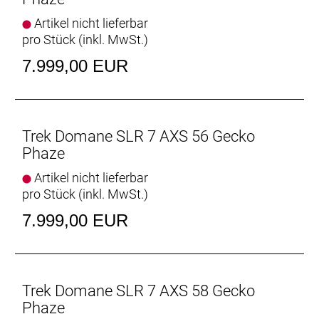
Rahmen: 800 Series OCLV Carbon, IsoSpeed,
Artikel nicht lieferbar
integriertes Staufach, konisches Steuerrohr, interne
pro Stück (inkl. MwSt.)
Zugführung, 3S-Kettenführung, Schutzblechösen,
7.999,00 EUR
Flat Mount-Scheibenbremsaufnahme, 142 x12 mm
Steckachse
Rahmengröße: 54
Trek Domane SLR 7 AXS 56 Gecko
Rahmenmaterial: Carbon
Phaze
Artikel nicht lieferbar
Gangschaltung: SRAM Force AXS, max. 36 Z. an
pro Stück (inkl. MwSt.)
größtem Ritzel
7.999,00 EUR
Anzahl Gänge: 1
Schalthebel: SRAM Force AXS E1 // SRAM Force
AXS E1
Trek Domane SLR 7 AXS 58 Gecko
Phaze
Hinterradbremse: SRAM Paceline X, abgerundet,