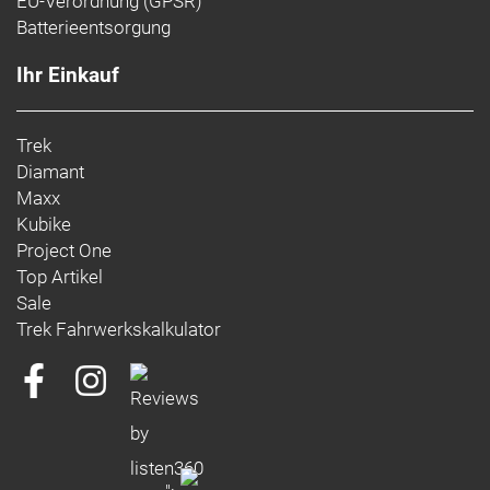
EU-Verordnung (GPSR)
Niederlande
Batterieentsorgung
https://www.trekbikes.com/contactUs/
Warn- und Sicherheitsinformationen:
Ihr Einkauf
Trek-, Bontrager- und Electra-Produkte: https://www.trekbikes.com/manuals/
Diamant-Produkte: https://www.diamantrad.com/manuals/
Trek
Diamant
Maxx
Kubike
Project One
Top Artikel
Sale
Trek Fahrwerkskalkulator