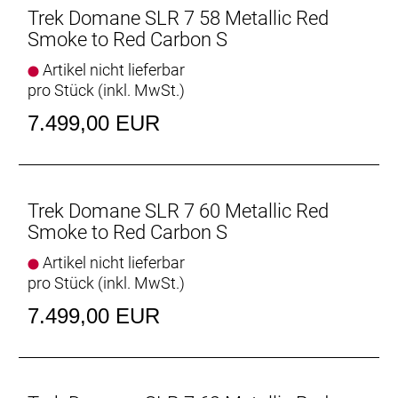
Hinterradbremse: Shimano CL800, Center Lock
Trek Domane SLR 7 58 Metallic Red
Scheibenaufnahme, 160 mm
Smoke to Red Carbon S
Max. Bremsscheibendu
Artikel nicht lieferbar
Vorderradbremse: Shimano CL800, Center Lock
pro Stück (inkl. MwSt.)
Scheibenaufnahme, 160 mm
7.499,00 EUR
Max. Bremsscheibendu
Reifen: Bontrager Kwaremont RSL TLR, Tubeless-
Ready, faltbarer Wulstkern, Race Dual-Compound,
Trek Domane SLR 7 60 Metallic Red
320 TPI, 700 x 32 mm
Smoke to Red Carbon S
Gabel: Domane SLR, Carbon, konischer
Artikel nicht lieferbar
Carbongabelschaft, interne Bremszugführung,
pro Stück (inkl. MwSt.)
Schutzblechösen, Flat Mount-
7.499,00 EUR
Scheibenbremsaufnahme Carbonausfallenden,
12 x 100 mm-Steckachse
Schaltwerk vorne: Shimano Ultegra R8150 Di2,
Anlötversion, Down Swing