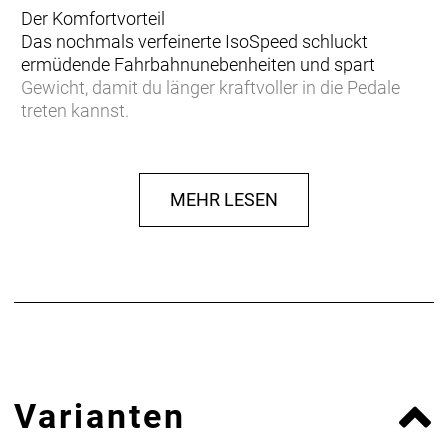
Der Komfortvorteil
Das nochmals verfeinerte IsoSpeed schluckt
ermüdende Fahrbahnunebenheiten und spart
Gewicht, damit du länger kraftvoller in die Pedale
treten kannst.
Podium-erprobter Speed
Das neue Domane Carbon ist aufgrund der
MEHR LESEN
aerodynamischen Verbesserungen und seiner
ultraleichten Konstruktion schneller als je zuvor und
konnte bereits auf den berühmt-berüchtigten
Kopfsteinpflasterpassagen von Paris-Roubaix einen
Sieg eingefahren.
Leichter als je zuvor
Unser bestes und leichtestes 800 Series OCLV
Carbon sowie eine neue gewichtsoptimierte
Varianten
Konstruktion machen es zu unserem leichtesten
Domane SLR Disc aller Zeiten.