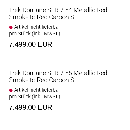
Trek Domane SLR 7 54 Metallic Red
Rahmen: 800 Series OCLV Carbon, IsoSpeed,
Smoke to Red Carbon S
integriertes Staufach, konisches Steuerrohr, interne
Zugführung, 3S-Kettenführung, Schutzblechösen,
Artikel nicht lieferbar
Flat Mount-Scheibenbremsaufnahme, 142 x12 mm
pro Stück (inkl. MwSt.)
Steckachse
7.499,00 EUR
Rahmengröße: 52
Rahmenmaterial: Carbon
Trek Domane SLR 7 56 Metallic Red
Gangschaltung: Shimano Ultegra R8150 Di2, max.
Smoke to Red Carbon S
34 Z. an größtem Ritzel
Artikel nicht lieferbar
pro Stück (inkl. MwSt.)
Anzahl Gänge: 1
7.499,00 EUR
Schalthebel: Shimano Ultegra R8170 Di2, 12fach //
Shimano Ultegra R8170 Di2, 12fach