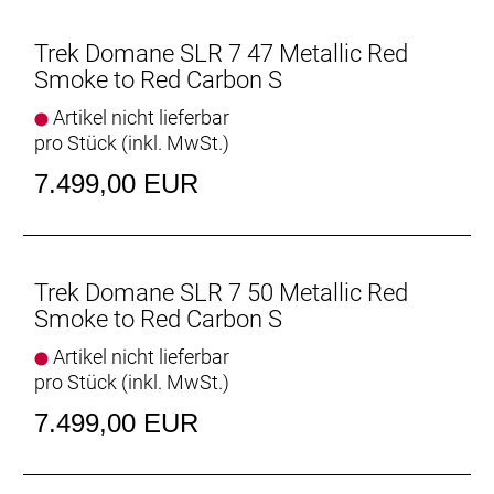
Vielseitige Reifenfreiheit
Trek Domane SLR 7 47 Metallic Red
Ausgestattet ist es mit schnell rollenden 32 mm
Smoke to Red Carbon S
breiten Reifen, aber dank der Reifenfreiheit bis 38-
mm-Reifen kannst du von glattem Asphalt bis
Artikel nicht lieferbar
leichtem Schotter alles unter die Räder nehmen.
pro Stück (inkl. MwSt.)
7.499,00 EUR
Interne Aufbewahrung
Dank im Unterrohr integriertem Staufach und
Aufnahmepunkten am Oberrohr hast du auf deinen
Ganztagestouren stets genug Stauraum zur
Verfügung.
Trek Domane SLR 7 50 Metallic Red
Smoke to Red Carbon S
Raffinierte Integration
Artikel nicht lieferbar
Das Domane mit seiner verborgenen
pro Stück (inkl. MwSt.)
Zug-/Leitungsführung und der verborgenen
Sattelstützenklemmung zeichnet durch eine noch
7.499,00 EUR
nie dagewesene Integration aus.
Geschlecht: Uni