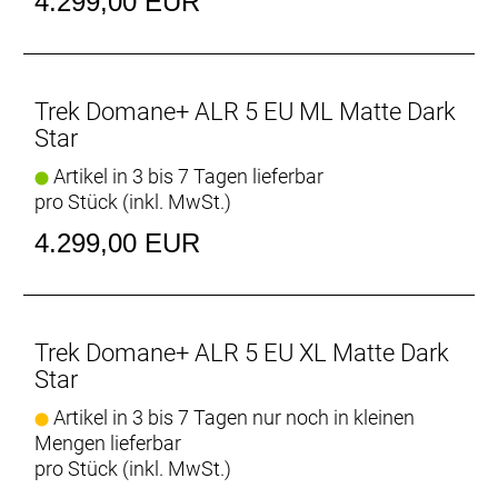
4.299,00 EUR
Steckachse
Rahmengröße: L
Rahmenmaterial: Aluminium
Trek Domane+ ALR 5 EU ML Matte Dark
Star
Gangschaltung: SRAM Apex XPLR, max. 44 Z. an
Artikel in 3 bis 7 Tagen lieferbar
größtem Ritzel
pro Stück (inkl. MwSt.)
Anzahl Gänge: 1
4.299,00 EUR
Schalthebel: SRAM Apex, 12fach
Hinterradbremse: SRAM Apex D1 hydraulic disc, flat
Trek Domane+ ALR 5 EU XL Matte Dark
mount // SRAM Apex D1 hydraulic disc, flat mount
Star
SRAM Apex, 12 speed
SRAM Paceline, Center Lock Scheibenaufnahme,
Artikel in 3 bis 7 Tagen nur noch in kleinen
abgerundet, 160 mm
Mengen lieferbar
Max. Bremsscheibendu
pro Stück (inkl. MwSt.)