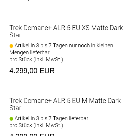
Emissionsarmes Aluminium
Das Domane+ ALR basiert auf einem robusten und
gleichzeitig erschwinglichen Rahmen aus
emissionsarmem Aluminium.
Trek Domane+ ALR 5 EU XS Matte Dark
Star
Verzichte auf nichts
Artikel in 3 bis 7 Tagen nur noch in kleinen
Dank Aufnahmen für Dreieckstasche, Gepäckträger,
Mengen lieferbar
Schutzbleche und Trinkflaschen hast du für
pro Stück (inkl. MwSt.)
ausgedehnte Tagestouren, schnelle Pendelfahrten
und alles dazwischen immer alles dabei.
4.299,00 EUR
Geschlecht: Uni
Rahmen: 300 Series Alpha Aluminium, TQ-
Trek Domane+ ALR 5 EU M Matte Dark
Antriebssystem, verborgene Schutzblechösen,
Star
Gepäckträgerösen, integrierte Aufnahme für
Rahmentasche, interne Zugführung, Flat Mount
Artikel in 3 bis 7 Tagen lieferbar
Scheibenbremsaufnahme, integrierte
pro Stück (inkl. MwSt.)
Kettenführung, UDH, abgeschrägte 142 x 12 mm