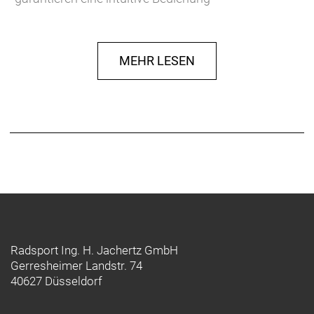
- Detaillierte akustische Abbiegehinweise und
verbesserte Kartenfunktionen werten die
Navigationserfahrung auf
MEHR LESEN
- Verbinde den Computer für ein schnelles und
einfaches Setup und eine beispiellose Integration
mit der Wahoo App
Audible turn-by-turn directions
Never miss a turn with clear, audible turn-by-turn
cues.
Dual-band GPS
Get enhanced accuracy in challenging
environments where signals can be obstructed by
dense trees and urban noise.
Radsport Ing. H. Jachertz GmbH
Gerresheimer Landstr. 74
Smart navigation
40627 Düsseldorf
Explore with confidence and navigate on the fly with
superior smart navigation features including Get Me