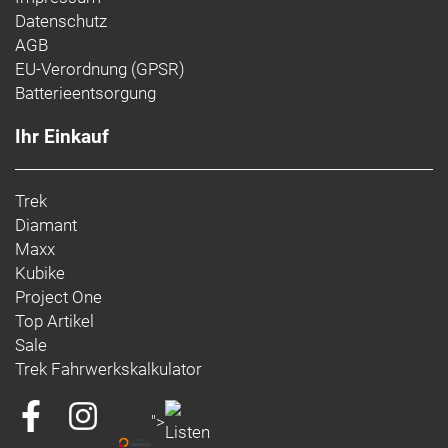
Datenschutz
Customize alerts
AGB
Tune your notificati
EU-Verordnung (GPSR)
Batterieentsorgung
Ihr Einkauf
Trek
Diamant
Maxx
Kubike
Project One
Top Artikel
Sale
Trek Fahrwerkskalkulator
">