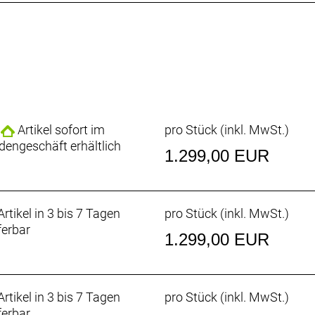
n und Gabel bieten Platz für alles, was du für epische B
n und Gabel bieten Platz für alles, was du für epische 
de
t- und Heckgepäckträger, Schutzbleche und Oberrohr-, R
neuen Checkpoint ALR alles transportieren, was du für d
Artikel sofort im
pro Stück (inkl. MwSt.)
ben all deinen Taschen auch zusätzliche Trinkflaschen a
dengeschäft erhältlich
1.299,00 EUR
einem höheren Stack und kürzerem Reach bietet ein Plus 
rtikel in 3 bis 7 Tagen
pro Stück (inkl. MwSt.)
ferbar
1.299,00 EUR
* Reifenfreiheit für mehr Grip und Komfort in anspruchsv
rtikel in 3 bis 7 Tagen
pro Stück (inkl. MwSt.)
d Federgabel
ferbar