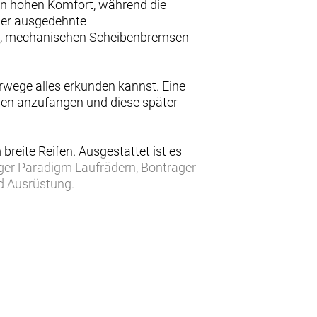
en hohen Komfort, während die
der ausgedehnte
eb, mechanischen Scheibenbremsen
erwege alles erkunden kannst. Eine
ilen anzufangen und diese später
reite Reifen. Ausgestattet ist es
er Paradigm Laufrädern, Bontrager
d Ausrüstung.
Brieftasche nicht allzu sehr
ir dank erschwinglicher und dennoch
 der verbesserten Endurance-
ifenfreiheit.
trem langlebig.