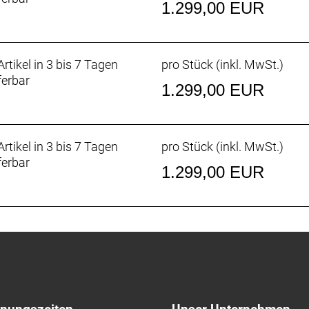
e Dropper-Sattelstütze für Fahrer, die technische Abfahrt
1.299,00 EUR
rtikel in 3 bis 7 Tagen
pro Stück (inkl. MwSt.)
herstellung
ferbar
nen, emissionsintensives Aluminium aus unserer Fertigu
1.299,00 EUR
n, das unter Nutzung erneuerbarer Energien hergestellt 
u-Fahrräder – einschließlich dieses Modells – umgestellt, 
ks führt.
rtikel in 3 bis 7 Tagen
pro Stück (inkl. MwSt.)
ferbar
1.299,00 EUR
, interne Zugführung, 3S-Kettenführung, T47-Innenlager,
ahme für Rahmentasche, Flat Mount Scheibenbremsaufna