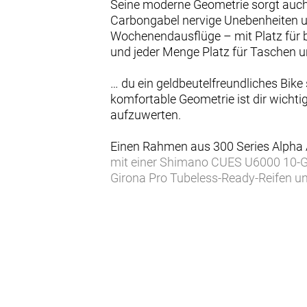
Seine moderne Geometrie sorgt auch
Carbongabel nervige Unebenheiten u
Wochenendausflüge – mit Platz für 
und jeder Menge Platz für Taschen un
… du ein geldbeutelfreundliches Bike
komfortable Geometrie ist dir wichti
aufzuwerten.
Einen Rahmen aus 300 Series Alpha A
mit einer Shimano CUES U6000 10-G
Girona Pro Tubeless-Ready-Reifen u
Bist du auf der Suche nach einem ver
strapaziert? Das Checkpoint ALR 3 is
zuverlässiger Komponenten viel für d
- Für ganz viel Komfort und Kontrol
Geometrie seiner teureren Carbonge
- Profitiere von straßenglättendem 
- Die wartungsarme Shimano CUES U60