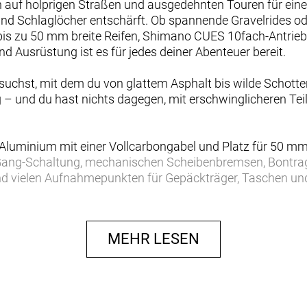
 auf holprigen Straßen und ausgedehnten Touren für ein
nd Schlaglöcher entschärft. Ob spannende Gravelrides o
bis zu 50 mm breite Reifen, Shimano CUES 10fach-Antri
d Ausrüstung ist es für jedes deiner Abenteuer bereit.
 suchst, mit dem du von glattem Asphalt bis wilde Schott
g – und du hast nichts dagegen, mit erschwinglicheren Te
luminium mit einer Vollcarbongabel und Platz für 50 mm b
ang-Schaltung, mechanischen Scheibenbremsen, Bontrag
nd vielen Aufnahmepunkten für Gepäckträger, Taschen un
trauenerweckenden und vielseitigen Gravelbike, das deine 
t ein Aluminium-Gravelbike, das für alles bereit ist und d
MEHR LESEN
ein Geld bietet.
le in unwegsamem Terrain basiert das Checkpoint ALR auf
schwister.
Komfort – dank hochwertiger Vollcarbongabel und 50 mm Re
00 10-Gang-Schaltung hält den Preis niedrig und ist ex