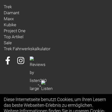
Trek
Rahmengröße: M
Diamant
Rahmenmaterial: Carbon
Maxx
Kubike
Gangschaltung: SRAM Force XPLR AXS, max. 46 Z.
Project One
an größtem Ritzel
Top Artikel
Sale
Anzahl Gänge: 1
Trek Fahrwerkskalkulator
Schalthebel: SRAM Force AXS E1 // SRAM Force
AXS E1
Hinterradbremse: SRAM Paceline X, abgerundet,
Centerlock, 160 mm
">
Max. Bremsscheibendu
Vorderradbremse: SRAM Paceline X, abgerundet,
Diese Internetseite benutzt Cookies, um Ihren Lesern
Centerlock, 160 mm
das beste Webseiten-Erlebnis zu ermöglichen.
Max. Bremsscheibendu
Weitere Informationen finden Sie in unseren
Cookie-