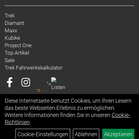
Rahmengröße: L
Trek
Rahmenmaterial: Carbon
Diamant
Maxx
Gangschaltung: SRAM Force XPLR AXS, max. 46 Z.
Kubike
an größtem Ritzel
Project One
Top Artikel
Anzahl Gänge: 1
Sale
Trek Fahrwerkskalkulator
Schalthebel: SRAM Force AXS E1 // SRAM Force
AXS E1
">
Hinterradbremse: SRAM Paceline X, abgerundet,
Diese Internetseite benutzt Cookies, um Ihren Lesern
Centerlock, 160 mm
das beste Webseiten-Erlebnis zu ermöglichen.
Max. Bremsscheibendu
Weitere Informationen finden Sie in unseren
Cookie-
Richtlinien
.
Vorderradbremse: SRAM Paceline X, abgerundet,
Centerlock, 160 mm
Cookie-Einstellungen
Ablehnen
Akzeptieren
Max. Bremsscheibendu