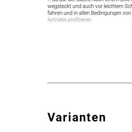
wegsteckt und auch vor leichtem Sch
fahren und in allen Bedingungen von
Antriebs profitieren.
Einen Rahmen samt Gabel aus 800 Se
Befestigungsmöglichkeiten am Oberro
kraftvoll zupackenden Flat Mount-S
Straßenvibrationen im Vergleich zu
Unser hochwertigster Domane-Carbo
Rennrad bekommst du eine Ausstattun
Ganztagesabenteuern, hitzigen Grupp
- Der schlanke, komplett neue Rahme
optimierter Kammtail-Rohrprofile zu
- Die drahtlose Ultegra Di2-Schaltun
- Das vibrationsdämpfende hintere 
Varianten
Rennen mit größtmöglichem Komfort 
- Das schlanke interne Staufach biet
am Oberrohr eine praktische Tasche 