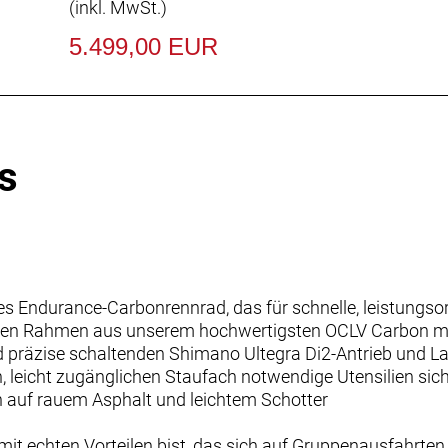
(inkl. MwSt.)
5.499,00 EUR
s
es Endurance-Carbonrennrad, das für schnelle, leistungso
inen Rahmen aus unserem hochwertigsten OCLV Carbon mi
d präzise schaltenden Shimano Ultegra Di2-Antrieb und L
, leicht zugänglichen Staufach notwendige Utensilien sic
uch auf rauem Asphalt und leichtem Schotter
it echten Vorteilen bist, das sich auf Gruppenausfahrten