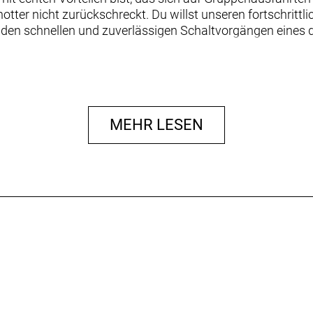
otter nicht zurückschreckt. Du willst unseren fortschrit
 den schnellen und zuverlässigen Schaltvorgängen eines d
ries OCLV Carbon mit hinterem IsoSpeed, integriertem i
hr. Ausgestattet ist es mit Shimanos drahtlosem, elektr
cheibenbremsen, Aeolus Pro 37-Carbonlaufrädern und eine
MEHR LESEN
 herkömmlichen Carbonlenkern um 20 % verringert.
nrahmen mit der präzisen Schaltperformance der drahtl
g, die dir in puncto Komfort, Zuverlässigkeit und Gesch
enausfahrten und langen Rennen einen echten Vorteil ver
n aus 800 Series OCLV Carbon verringert das Gesamtgewic
sätzliche Geschwindigkeit zur Verfügung.
g garantiert schnellere, leichtgängigere und präzisere Gan
IsoSpeed schluckt ermüdende Straßenunebenheiten, damit 
absolvierst.
et eine vielseitige Möglichkeit zur Unterbringung von We
sauber und sicher anschrauben lässt.