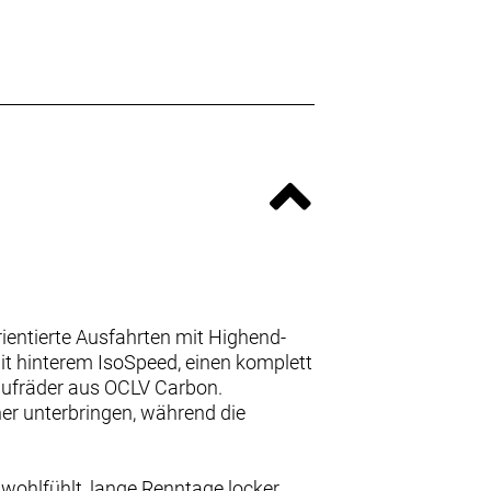
rientierte Ausfahrten mit Highend-
t hinterem IsoSpeed, einen komplett
aufräder aus OCLV Carbon.
her unterbringen, während die
 wohlfühlt, lange Renntage locker