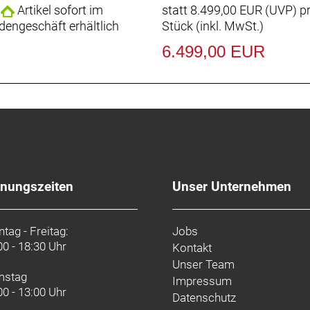
Artikel sofort im
statt
8.499,00 EUR
(
UVP
) p
dengeschäft erhältlich
Stück (inkl. MwSt.)
chluckt ermüdende Fahrbahnunebenheiten und spart Gewich
6.499,00 EUR
 der aerodynamischen Verbesserungen und seiner ultralei
rühmt-berüchtigten Kopfsteinpflasterpassagen von Paris-
eries OCLV Carbon sowie eine neue gewichtsoptimierte K
iten.
fnungszeiten
Unser Unternehmen
enden 32 mm breiten Reifen, aber dank der Reifenfreiheit b
tag - Freitag:
Jobs
r alles unter die Räder nehmen.
00 - 18:30 Uhr
Kontakt
Unser Team
mstag
Impressum
00 - 13:00 Uhr
ufach und Aufnahmepunkten am Oberrohr hast du auf dei
Datenschutz