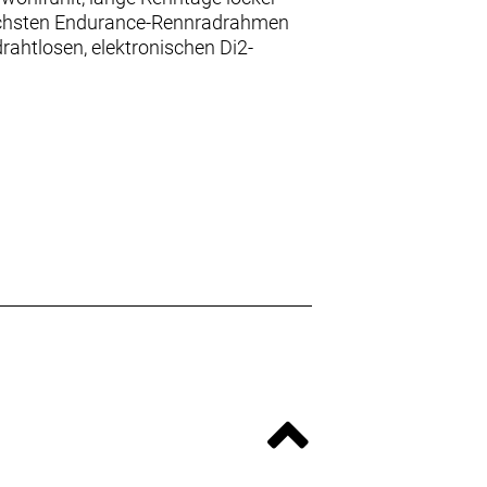
tlichsten Endurance-Rennradrahmen
rahtlosen, elektronischen Di2-
nternem Staufach und
onischem Ultegra Di2 2x12-Antrieb,
m Bontrager Pro IsoCore-Lenker, der
osen Shimano Di2. Bei diesem
windigkeit sowohl auf epischen
schafft.
ht des Bikes und stellt dir dank
gwechsel.
du lange Kilometer und härteste
rkzeug und Ausrüstung, während sich