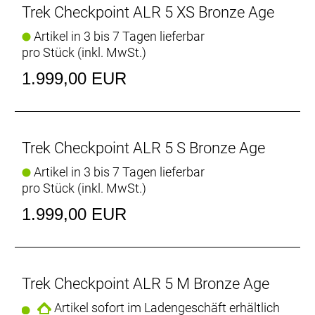
mit seiner Performance und seinem Preis
Trek Checkpoint ALR 5 XS Bronze Age
beeindruckt? Das Checkpoint ALR 5 basiert auf
Artikel in 3 bis 7 Tagen lieferbar
einem robusten, komfortablen Rahmen aus
pro Stück (inkl. MwSt.)
nachhaltigem Alpha Aluminium, punktet mit einer
langstreckenorientierten Gravelgeometrie und ist
1.999,00 EUR
mit höherwertigen Komponenten bestückt.
- Für ganz viel Komfort und Kontrolle in
unwegsamem Terrain basiert das Checkpoint ALR
auf der verbesserten Endurance-Geometrie seiner
Trek Checkpoint ALR 5 S Bronze Age
teureren Carbongeschwister.
- Profitiere von straßenglättendem Komfort – dank
Artikel in 3 bis 7 Tagen lieferbar
hochwertiger Vollcarbongabel und 50 mm
pro Stück (inkl. MwSt.)
Reifenfreiheit.
1.999,00 EUR
- Die extrem robuste SRAM Apex XPLR 12-Gang-
Schaltung hält alle Gänge bereit, die du für
herausfordernde Anstiege und ausgedehnte
Gravelrides benötigst.
Trek Checkpoint ALR 5 M Bronze Age
- Zahlreiche Montagepunkte an Rahmen und Gabel
bieten Platz für alles, was du für epische
Artikel sofort im Ladengeschäft erhältlich