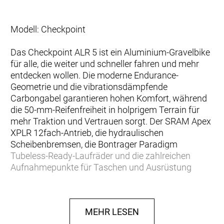
Modell: Checkpoint
Das Checkpoint ALR 5 ist ein Aluminium-Gravelbike
für alle, die weiter und schneller fahren und mehr
entdecken wollen. Die moderne Endurance-
Geometrie und die vibrationsdämpfende
Carbongabel garantieren hohen Komfort, während
die 50-mm-Reifenfreiheit in holprigem Terrain für
mehr Traktion und Vertrauen sorgt. Der SRAM Apex
XPLR 12fach-Antrieb, die hydraulischen
Scheibenbremsen, die Bontrager Paradigm
Tubeless-Ready-Laufräder und die zahlreichen
Aufnahmepunkte für Taschen und Ausrüstung
machen es bereit für große Abenteuer.
… du bereit bist, weniger befahrene Straßen und
MEHR LESEN
Wege zu erkunden, und dafür ein vielseitiges