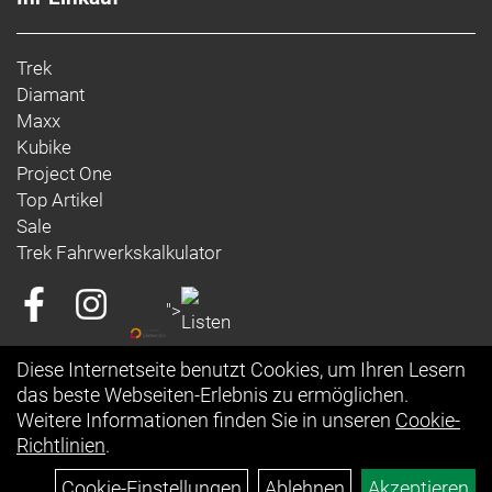
UDH, abgeschrägte 142 x 12 mm Steckachse
Trek
Rahmengröße: ML
Diamant
Rahmenmaterial: Carbon
Maxx
Kubike
Gangschaltung: SRAM RED XPLR eTap AXS, max.
Project One
46 Z. an größtem Ritzel
Top Artikel
Sale
Anzahl Gänge: 1
Trek Fahrwerkskalkulator
Schalthebel: SRAM RED AXS E1 // SRAM RED AXS
">
E1
Diese Internetseite benutzt Cookies, um Ihren Lesern
Hinterradbremse: SRAM Paceline X, abgerundet,
das beste Webseiten-Erlebnis zu ermöglichen.
Centerlock, 160 mm
Weitere Informationen finden Sie in unseren
Cookie-
Max. Bremsscheibendu
Richtlinien
.
Vorderradbremse: SRAM Paceline X, abgerundet,
Cookie-Einstellungen
Ablehnen
Akzeptieren