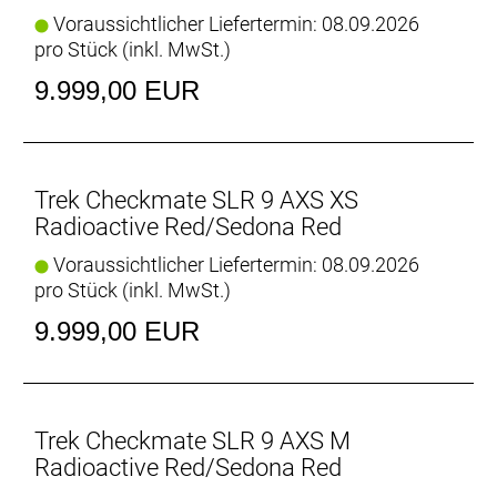
und agiles Fahrverhalten. Außerdem SRAMs
Voraussichtlicher Liefertermin: 08.09.2026
leichtesten und ergonomischsten RED XPLR AXS
pro Stück (inkl. MwSt.)
Antrieb mit kabelloser Schaltung für ruppige
9.999,00 EUR
Straßen.
Wenn es am Renntag darauf ankommt, dann greif
zum Checkmate SLR 9 AXS. Dieses schnelle
Gravelbike wurde mit dem Ziel entwickelt, Gewicht
Trek Checkmate SLR 9 AXS XS
zu sparen, den Komfort zu steigern und alle
Radioactive Red/Sedona Red
Upgrades zu liefern, damit du auf Podiumsjagd
Voraussichtlicher Liefertermin: 08.09.2026
gehen kannst. Es vereint die neue Gravel Race
pro Stück (inkl. MwSt.)
Geometrie mit komfortbetonten Eigenschaften wie
der IsoSpeed-Technologie zur Vibrationsdämpfung
9.999,00 EUR
– mit diesem Gravelbike genießt du jeden Kilometer,
eg
- Du willst ein Gravelbike, das dank Full System Foil
Aero-Rohrprofilen und einer aerodynamischen, aber
Trek Checkmate SLR 9 AXS M
dennoch ergonomischen einteiligen Lenker/Vorbau-
Radioactive Red/Sedona Red
Einheit vom Start weg Vollgas gibt.