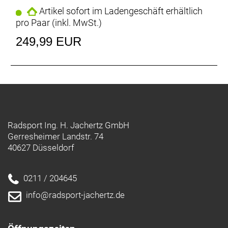
Trek-, Bontrager- und Electra-Produkte: https://www.trekbikes.com/manuals/
Artikel sofort im Ladengeschäft erhältlich
Diamant-Produkte: https://www.diamantrad.com/manuals/
pro Paar (inkl. MwSt.)
249,99 EUR
Radsport Ing. H. Jachertz GmbH
Gerresheimer Landstr. 74
40627 Düsseldorf
0211 / 204645
info@radsport-jachertz.de