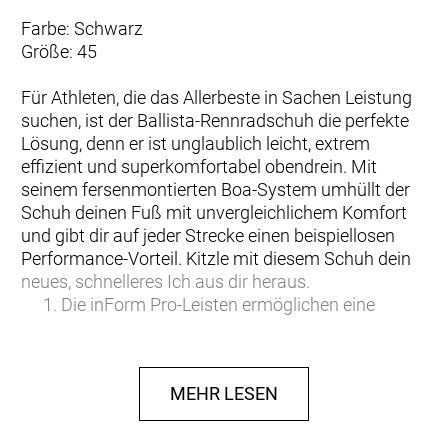
Farbe: Schwarz
Größe: 45
Für Athleten, die das Allerbeste in Sachen Leistung
suchen, ist der Ballista-Rennradschuh die perfekte
Lösung, denn er ist unglaublich leicht, extrem
effizient und superkomfortabel obendrein. Mit
seinem fersenmontierten Boa-System umhüllt der
Schuh deinen Fuß mit unvergleichlichem Komfort
und gibt dir auf jeder Strecke einen beispiellosen
Performance-Vorteil. Kitzle mit diesem Schuh dein
neues, schnelleres Ich aus dir heraus.
Die inForm Pro-Leisten ermöglichen eine
ergonomisch optimierte Passform für Top-
Performance
Die Sohle aus 100 % OCLV Carbon ist extrem
MEHR LESEN
leicht und dennoch steif genug für eine
effiziente Kraftübertragung
An der Ferse positionierter Boa IP1-