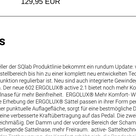
129,95 EUR
s
ler der SQlab Produktlinie bekommt ein rundum Update: vo
stellbereich bis hin zu einer komplett neu entwickelten T
unktion regulierbar ist. Neu sind auch integrierte Gewinde
 Der neue 602 ERGOLUX® active 2.1 bietet noch mehr Kom
elnase für mehr Beinfreiheit. ERGOLUX® Mehr Komfort- W
e Erhebung der ERGOLUX® Sättel passen in ihrer Form pe
ger punktuelle Auflagefläche, sorgt für eine bestmögliche 
r eine verbesserte Kraftübertragung auf das Pedal. Die zwe
 gleichmäßig. Der Damm und der vordere Bereich der Sc
erliegende Sattelnase, mehr Freiraum. active- Satteltec