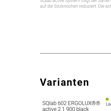
SQlab active System folgt der Satte
auf die Sitzknochen reduziert. Die a
Varianten
SQlab 602 ERGOLUX®®
La
active 2.1 900 black