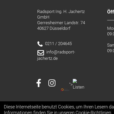
Radsport Ing. H. Jachertz
Öf
GmbH
Gerresheimer Landstr. 74
40627 Düsseldorf
Mon
09:
0211 / 204645
Sa
09:
info@radsport-
jachertz.de
">
Diese Internetseite benutzt Cookies, um Ihren Lesern d
Informationen finden Sie in unseren
Cookie-Richtlinien
.