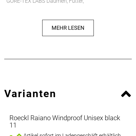
GORE-TEX LABS Daumen, Futter,
Schaumstoffpolsterung, TOUCHSCREEN
COMPATIBLE, reflektierende Designelemente
Herstellerdaten gem. GPSR
MEHR LESEN
Marke Roeckl:
Roeckl Sporthandschuhe GmbH & Co. KG
Brienner Straße 53a
80333 München
Deutschland
E-Mail: info@roeckl.de
Web: https://www.roeckl.de
Varianten
Roeckl Raiano Windproof Unisex black
11
Artikel sofort im Ladengeschäft erhältlich