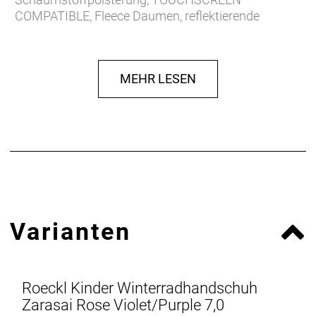
COMPATIBLE, Fleece Daumen, reflektierende
Designelemente
Herstellerdaten gem. GPSR
Marke Roeckl:
Roeckl Sporthandschuhe GmbH & Co. KG
MEHR LESEN
Brienner Straße 53a
80333 München
Deutschland
E-Mail: info@roeckl.de
Web: https://www.roeckl.de
Varianten
Roeckl Kinder Winterradhandschuh
Zarasai Rose Violet/Purple 7,0