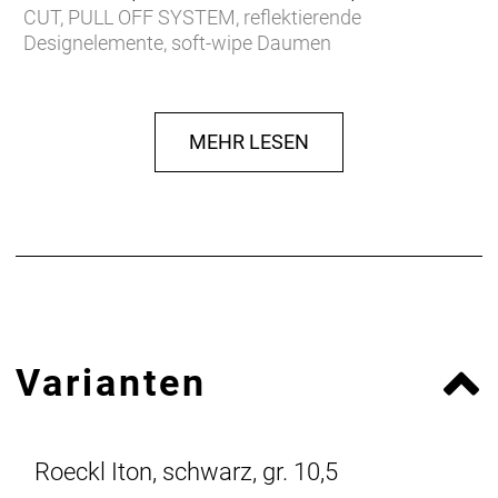
CUT, PULL OFF SYSTEM, reflektierende
Designelemente, soft-wipe Daumen
Herstellerdaten gem. GPSR
Marke Roeckl:
Roeckl Sporthandschuhe GmbH & Co. KG
Brienner Straße 53a
MEHR LESEN
80333 München
Deutschland
E-Mail: info@roeckl.de
Web: https://www.roeckl.de
Varianten
Roeckl Iton, schwarz, gr. 10,5