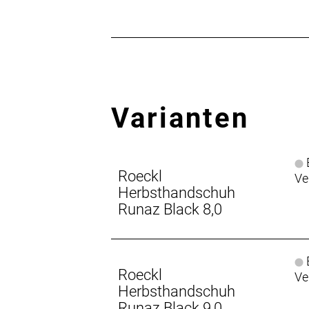
E-Mail: info@roeckl.de
Web: https://www.roeckl.de
Varianten
B
Roeckl
Ve
Herbsthandschuh
Runaz Black 8,0
B
Roeckl
Ve
Herbsthandschuh
Runaz Black 9,0