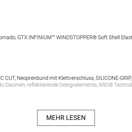
nado, GTX INFINIUM™ WINDSTOPPER® Soft Shell Elast
UT, Neoprenbund mit Klettverschluss, SILICONE-GR
aumen, reflektierende Designelemente, XRD® Technol
KG
MEHR LESEN