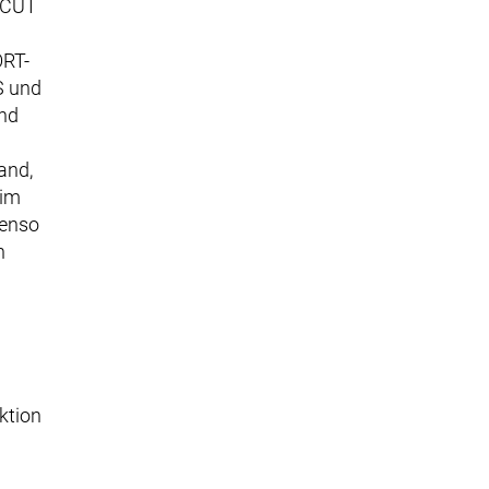
 CUT
RT-
 und
und
and,
eim
benso
n
tion