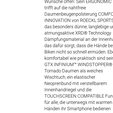
Wünsche offen: Sein ERGONOMIC
trifft auf die nahtfreie
Daumenbeugenpolsterung COMFO
INNOVATION von ROECKL SPORTS
das besonders dünne, langlebige 
atmungsaktive XRD® Technology
Dämpfungsmaterial an der Innenh
das dafür sorgt, dass die Hände b
Biken nicht so schnell ermüden. E
komfortabel wie praktisch sind sei
GTX INFINIUM™ WINDSTOPPER®
Tornado Daumen als weiches
Wischtuch, ein elastischer
Neoprenbund mit verstellbarem
Innenhandriegel und die
TOUCHSCREEN COMPATIBLE Funk
für alle, die unterwegs mit warmen
Händen ihr Smartphone bedienen