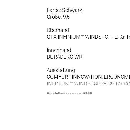
Farbe: Schwarz
Größe: 9,5
Oberhand
GTX INFINIUM™ WINDSTOPPER® Tor
Innenhand
DURADERO WR
Ausstattung
COMFORT-INNOVATION, ERGONOMIC C
INFINIUM™ WINDSTOPPER® Tornado D
Herstellerdaten gem. GPSR
Marke Roeckl:
Roeckl Sporthandschuhe GmbH & Co. 
Brienner Straße 53a
80333 München
Deutschland