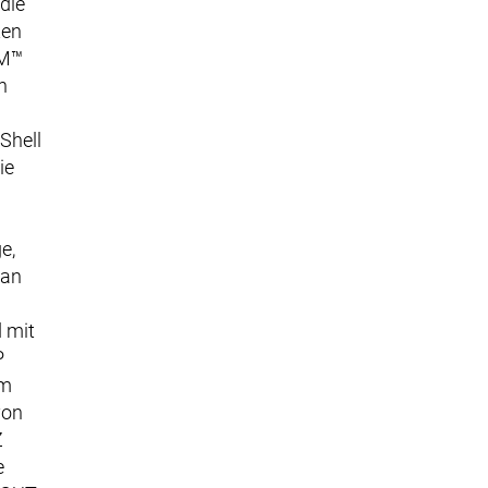
 die
ten
UM™
n
Shell
ie
e,
 an
 mit
P
am
von
Z
e