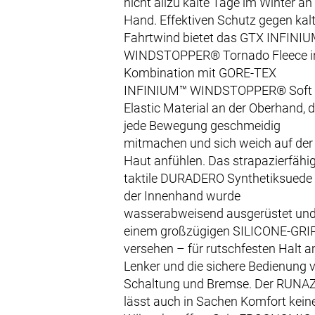
nicht allzu kalte Tage im Winter an
Hand. Effektiven Schutz gegen kal
Fahrtwind bietet das GTX INFINI
WINDSTOPPER® Tornado Fleece i
Kombination mit GORE-TEX
INFINIUM™ WINDSTOPPER® Soft 
Elastic Material an der Oberhand, d
jede Bewegung geschmeidig
mitmachen und sich weich auf der
Haut anfühlen. Das strapazierfähig
taktile DURADERO Synthetiksuede
der Innenhand wurde
wasserabweisend ausgerüstet und
einem großzügigen SILICONE-GRI
versehen – für rutschfesten Halt 
Lenker und die sichere Bedienung 
Schaltung und Bremse. Der RUNA
lässt auch in Sachen Komfort kein