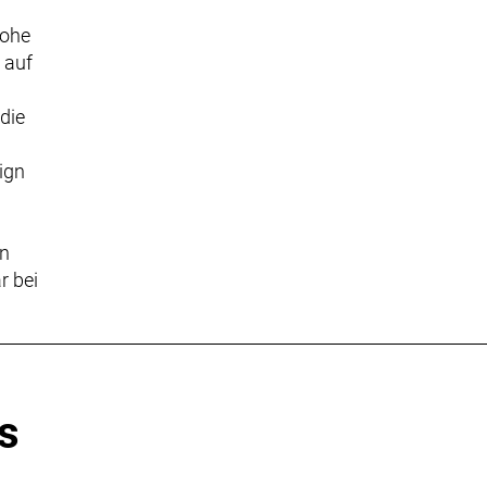
hohe
 auf
die
ign
en
r bei
s