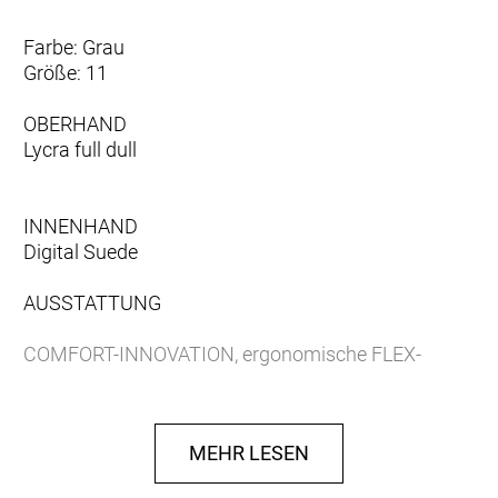
Farbe: Grau
Größe: 11
OBERHAND
Lycra full dull
INNENHAND
Digital Suede
AUSSTATTUNG
COMFORT-INNOVATION, ergonomische FLEX-
FOAM Polsterung, Frotteedaumen, reflektierende
Designelemente, SILICONE-GRIP
MEHR LESEN
GRÖSSE
6