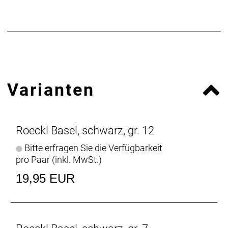
6½
7
7½
8
8½
9
9½
Varianten
10
10½
11
11½
Roeckl Basel, schwarz, gr. 12
12
Bitte erfragen Sie die Verfügbarkeit
Herstellerdaten gem. GPSR
pro Paar (inkl. MwSt.)
Marke Roeckl:
Roeckl Sporthandschuhe GmbH & Co. KG
Brienner Straße 53a
19,95 EUR
80333 München
Deutschland
E-Mail: info@roeckl.de