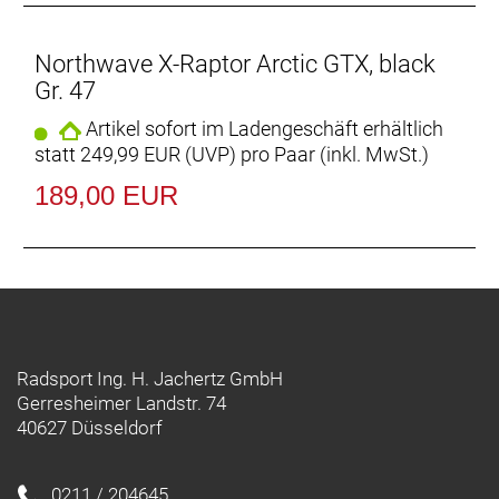
Northwave X-Raptor Arctic GTX, black
Gr. 47
Artikel sofort im Ladengeschäft erhältlich
statt
249,99 EUR
(
UVP
) pro Paar (inkl. MwSt.)
189,00 EUR
Radsport Ing. H. Jachertz GmbH
Gerresheimer Landstr. 74
40627 Düsseldorf
0211 / 204645