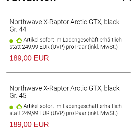
- die elastische, aerodynamische Climaflex-
Fußgelenkmanschette aus Neopren mit Gore-Tex
Northwave X-Raptor Arctic GTX, black
Rattler Membran garantiert uneingeschränkten
Gr. 44
Bewegungs- und Tragekomfort bei absolutem
Wetterschutz. Die Manschette wird wie ein Strumpf
Artikel sofort im Ladengeschäft erhältlich
einfach über den Fuß gezogen
statt
249,99 EUR
(
UVP
) pro Paar (inkl. MwSt.)
189,00 EUR
- die innovative Explorer Sohle verspricht eine
hervorragende Kombination aus Kraftübertragung
und Laufkomfort auf jedem Untergrund. Das Profil
besteht zu 100% aus extrem abriebfestem und
griffigem Michelin Naturkautschuk.
Northwave X-Raptor Arctic GTX, black
Gr. 45
- Steifigkeitsindex 6
Artikel sofort im Ladengeschäft erhältlich
statt
249,99 EUR
(
UVP
) pro Paar (inkl. MwSt.)
189,00 EUR