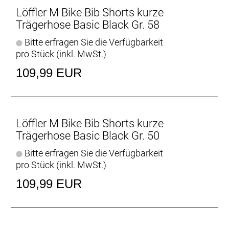
perfekte Passform und Bewegungsfreiheit für
Löffler M Bike Bib Shorts kurze
hochsportliche, anaerobe Aktivitäten. Langlebig und
Trägerhose Basic Black Gr. 58
schnell trocknend. Exklusiv gestrickt in Ried.
Bitte erfragen Sie die Verfügbarkeit
pro Stück (inkl. MwSt.)
109,99 EUR
Löffler M Bike Bib Shorts kurze
Trägerhose Basic Black Gr. 50
Bitte erfragen Sie die Verfügbarkeit
pro Stück (inkl. MwSt.)
109,99 EUR