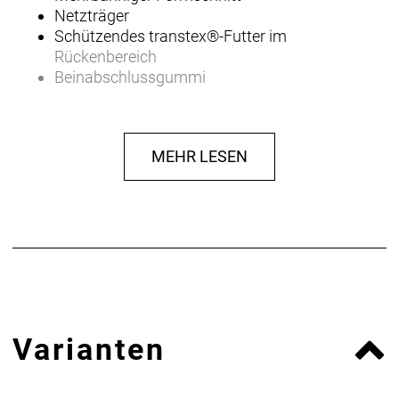
Netzträger
Schützendes transtex®-Futter im
Rückenbereich
Beinabschlussgummi
Reflektoren
Sitzpolster: Comfort-Elastic
MEHR LESEN
Material
80 % Polyamid/Nylon, 20 % Elastan | 75 %
Baumwolle, 25 % Polypropylen
ELASTIC
Eine in der innovativen Löffler Strickerei entwickelte
hochtechnische Faserkonstruktion. Die verwendete
Spezial-Elastanfaser besitzt ausgezeichnete,
Varianten
dauerhafte Quer- und Längselastizität. Dadurch
wird ein Maximum an Bewegungsfreiheit
erreicht.Das multi-elastische Material sorgt für